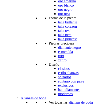
oro amarillo
oro blanco
oro negro
oro rosa
Forma de la piedra
talla brillante
talla corazon
talla oval
talla pera
talla princesa
Piedras preciosas
diamante negro
esmeralda
rubi
zafiro
Diseño
clasicos
estilo alianzas
solitarios
solitario con pave
exclusivos
halo diamantes
modernos
Alianzas de boda
Ver todas las
alianzas de boda