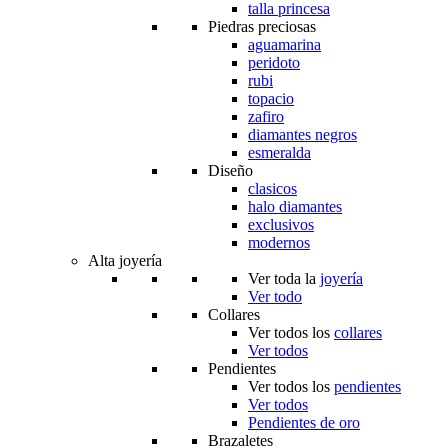
talla princesa
Piedras preciosas
aguamarina
peridoto
rubi
topacio
zafiro
diamantes negros
esmeralda
Diseño
clasicos
halo diamantes
exclusivos
modernos
Alta joyería
Ver toda la
joyería
Ver todo
Collares
Ver todos los
collares
Ver todos
Pendientes
Ver todos los
pendientes
Ver todos
Pendientes de oro
Brazaletes