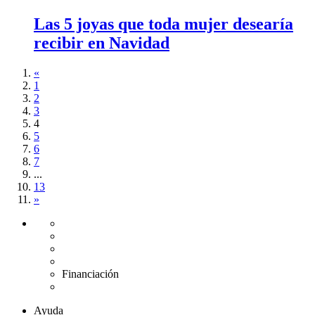
Las 5 joyas que toda mujer desearía
recibir en Navidad
«
1
2
3
4
5
6
7
...
13
»
Envío gratuito UE
Cambio de talla gratuito
Devolución 15 días
Garantía 2 años
Financiación
Diamantes certificados
Ayuda