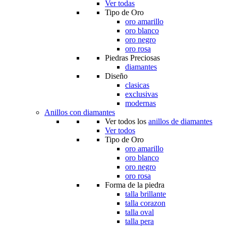
Ver todas
Tipo de Oro
oro amarillo
oro blanco
oro negro
oro rosa
Piedras Preciosas
diamantes
Diseño
clasicas
exclusivas
modernas
Anillos con diamantes
Ver todos los
anillos de diamantes
Ver todos
Tipo de Oro
oro amarillo
oro blanco
oro negro
oro rosa
Forma de la piedra
talla brillante
talla corazon
talla oval
talla pera