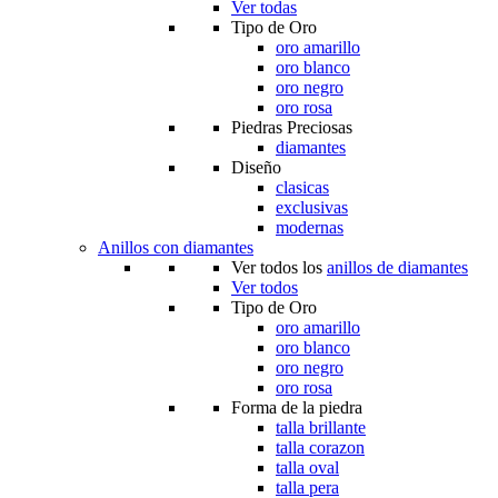
Ver todas
Tipo de Oro
oro amarillo
oro blanco
oro negro
oro rosa
Piedras Preciosas
diamantes
Diseño
clasicas
exclusivas
modernas
Anillos con diamantes
Ver todos los
anillos de diamantes
Ver todos
Tipo de Oro
oro amarillo
oro blanco
oro negro
oro rosa
Forma de la piedra
talla brillante
talla corazon
talla oval
talla pera