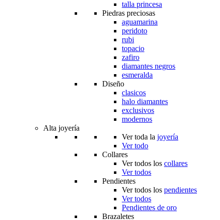
talla princesa
Piedras preciosas
aguamarina
peridoto
rubi
topacio
zafiro
diamantes negros
esmeralda
Diseño
clasicos
halo diamantes
exclusivos
modernos
Alta joyería
Ver toda la
joyería
Ver todo
Collares
Ver todos los
collares
Ver todos
Pendientes
Ver todos los
pendientes
Ver todos
Pendientes de oro
Brazaletes