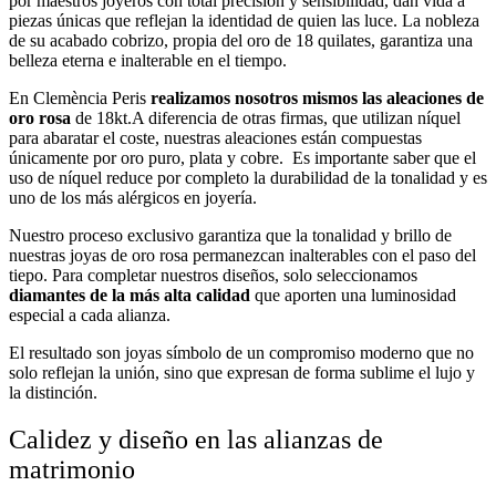
por maestros joyeros con total precisión y sensibilidad, dan vida a
piezas únicas que reflejan la identidad de quien las luce.
La nobleza
de su acabado cobrizo, propia del oro de 18 quilates, garantiza una
belleza eterna e inalterable en el tiempo.
En Clemència Peris
realizamos nosotros mismos las aleaciones de
oro rosa
de 18kt.
A diferencia de otras firmas, que utilizan níquel
para abaratar el coste, nuestras aleaciones están compuestas
únicamente por oro puro, plata y cobre. Es importante saber que el
uso de níquel reduce por completo la durabilidad de la tonalidad y es
uno de los más alérgicos en joyería.
Nuestro proceso exclusivo garantiza que la tonalidad y brillo de
nuestras joyas de oro rosa permanezcan inalterables con el paso del
tiepo.
Para completar nuestros diseños, solo seleccionamos
diamantes de la más alta calidad
que aporten una luminosidad
especial a cada alianza.
El resultado son joyas símbolo de un compromiso moderno que no
solo reflejan la unión, sino que expresan de forma sublime el lujo y
la distinción.
Calidez y diseño en las alianzas de
matrimonio