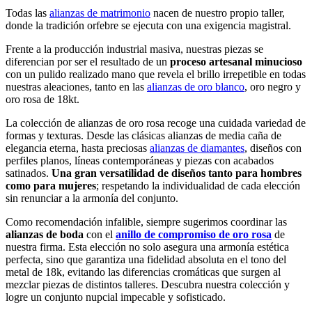
Todas las
alianzas de matrimonio
nacen de nuestro propio taller,
donde la tradición orfebre se ejecuta con una exigencia magistral.
Frente a la producción industrial masiva, nuestras piezas se
diferencian por ser el resultado de un
proceso artesanal minucioso
con un pulido realizado mano que revela el brillo irrepetible en todas
nuestras aleaciones, tanto en las
alianzas de oro blanco
, oro negro y
oro rosa de 18kt.
La colección de alianzas de oro rosa recoge una cuidada variedad de
formas y texturas. Desde las clásicas alianzas de media caña de
elegancia eterna, hasta preciosas
alianzas de diamantes
, diseños con
perfiles planos, líneas contemporáneas y piezas con acabados
satinados.
Una gran versatilidad de diseños tanto para hombres
como para mujeres
; respetando la individualidad de cada elección
sin renunciar a la armonía del conjunto.
Como recomendación infalible, siempre sugerimos coordinar las
alianzas de boda
con el
anillo de compromiso de oro rosa
de
nuestra firma. Esta elección no solo asegura una armonía estética
perfecta, sino que garantiza una fidelidad absoluta en el tono del
metal de 18k, evitando las diferencias cromáticas que surgen al
mezclar piezas de distintos talleres. Descubra nuestra colección y
logre un conjunto nupcial impecable y sofisticado.