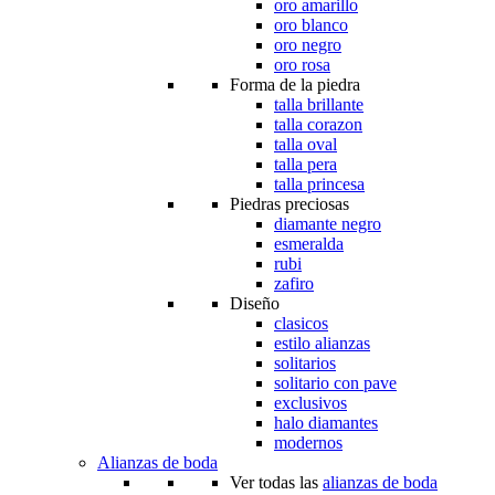
oro amarillo
oro blanco
oro negro
oro rosa
Forma de la piedra
talla brillante
talla corazon
talla oval
talla pera
talla princesa
Piedras preciosas
diamante negro
esmeralda
rubi
zafiro
Diseño
clasicos
estilo alianzas
solitarios
solitario con pave
exclusivos
halo diamantes
modernos
Alianzas de boda
Ver todas las
alianzas de boda