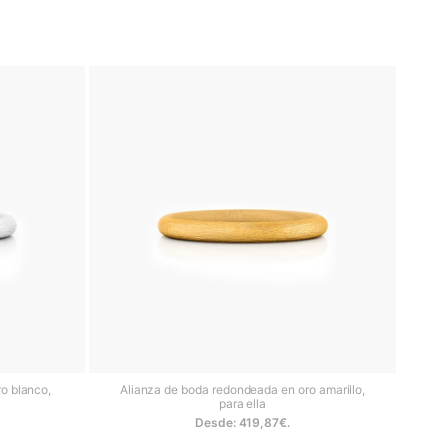
romántico y actual, ofrece una
jas que buscan destacar con un
sonalizado. Diseñamos alianzas
as o mensajes especiales que
, medias alianzas o nuestros
ar vuestra historia.
para asegurarte de elegir el
o blanco,
Alianza de boda redondeada en oro amarillo,
para ella
Desde:
419,87
€
.