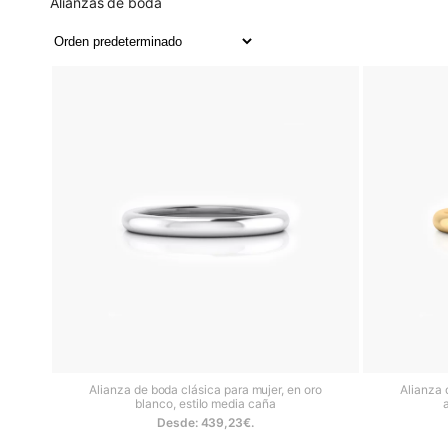
Alianzas de boda
blanco
, elegante y atemporal
alternativa delicada y moderna
En Clemencia Peris, llevamos 
de boda únicas, y ofrecemos
También puedes completar tu
elegantes anillos d
Creamos los anillos de cas
Alianza de boda clásica para mujer, en oro
Alianza 
blanco, estilo media caña
Desde:
439,23
€
.