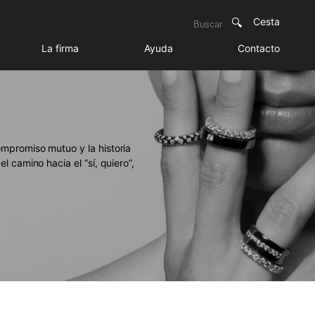
Cesta
La firma
Ayuda
Contacto
mpromiso mutuo y la historia
l camino hacia el “sí, quiero”,
emporal.
ALIZADOS
ean algo único para un día tan
os con anillos de matrimonio
 esencia de lo clásico. El
oro