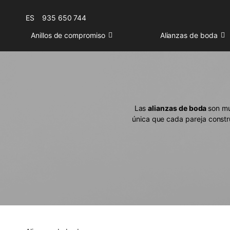
ES
935 650 744
Anillos de compromiso
Alianzas de boda
Las
alianzas de boda
son mu
única que cada pareja construy
Descubr
ANILLOS
En nuestra colección encontr
especial. De estilos clásic
Los anillos de boda de
oro 