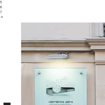
5
6
7
→