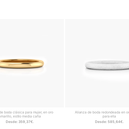
, aporta un toque sofisticado. Si preferís algo diferente, el
oro rosa
, 
. Por su parte, el
oro negro
, moderno y atrevido, es ideal para pare
diseño único y con mucha personalidad.
desde 1979 creando joyería a medida con un enfoque artesanal y per
 la posibilidad de grabar las alianzas por dentro con nombres, fech
convierten cada pieza en un recuerdo inolvidable.
 conjunto nupcial con un anillo de matrimonio, anillos de compromiso
e boda para mujer, todos elaborados de forma personalizada para reflej
ados que os acompañarán toda la vida. Consulta nuestra
guía de tallas
tamaño perfecto.
Leer menos
de boda clásica para mujer, en oro
Alianza de boda redondeada en or
amarillo, estilo media caña
para ella
Desde:
359,37
€
.
Desde:
585,64
€
.