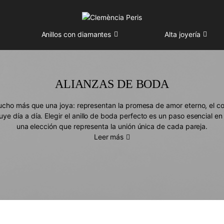
Anillos con diamantes
Alta joyería
ALIANZAS DE BODA
cho más que una joya: representan la promesa de amor eterno, el co
e día a día. Elegir el anillo de boda perfecto es un paso esencial en e
una elección que representa la unión única de cada pareja.
Leer más
e nuestras alianzas con diamantes si buscas un toque brillante y at
 DE BODA CON DISEÑOS EXCLUSIVOS Y PERSON
arás
alianzas de bodas únicas y originales
, pensadas para quienes des
os hasta más modernos o más minimalistas, en Clemencia Peris contam
fabricados en diferentes materiales.
amarillo
, tradicionales y cálidos, son perfectos para quienes valoran la