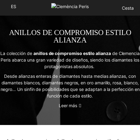
ES
Cesta
ANILLOS DE COMPROMISO ESTILO
ALIANZA
La colección de
anillos de compromiso estilo alianza
de Clemencia
Peris abarca una gran variedad de diseños, siendo los diamantes los
protagonistas absolutos.
Desde alianzas enteras de diamantes hasta medias alianzas, con
diamantes blancos, diamantes negros, en oro amarillo, rosa, blanco,
negro… Un sinfín de posibilidades que se adaptan a la perfección en
función de cada estilo.
Leer más
¿QUÉ ES UN ANILLO DE COMPROMISO ESTILO
ALIANZA?
Un anillo de compromiso estilo alianza es aquel cuyo diseño se
caracteriza por la
sucesión de diamantes sobre una montura de