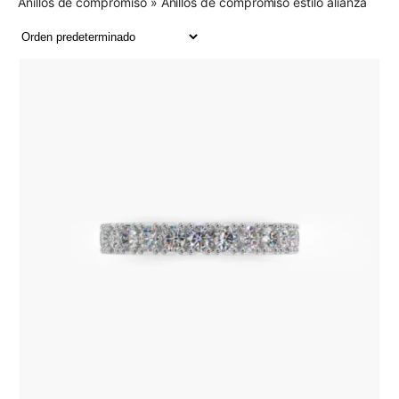
Anillos de compromiso
»
Anillos de compromiso estilo alianza
oro
.
Es muy habitual que este tipo de anillo se utilice como anillo de
compromiso en algunas zonas de España, como Cataluña, en vez
del clásico
solitario de compromiso
. Una tradición con mucho
significado que representa la continuidad y la eternidad.
DIFERENCIA ENTRE UN ANILLO ESTILO ALIANZA Y
LAS ALIANZAS DE BODA
Un anillo de compromiso estilo alianza no tiene ni el mismo objetivo ni
significado que las
alianzas de boda
. En ningún caso se entiende
como un sustituto. El anillo de compromiso tiene el fin de pedir
matrimonio, en cambio, las alianzas de boda son los diseños que
ambos miembros de la pareja lucen una vez han contraído
matrimonio.
Tras la boda, es habitual lucir el
anillo de compromiso
junto con la
alianza en el mismo dedo anular. Por lo que en muchos casos, la
elección de las alianzas de boda viene condicionada por el estilo del
anillo de compromiso, para que ambos combinen.
DISEÑOS DE ANILLO ESTILO ALIANZA
MINIMALISTAS Y ACABADOS EXCLUSIVOS