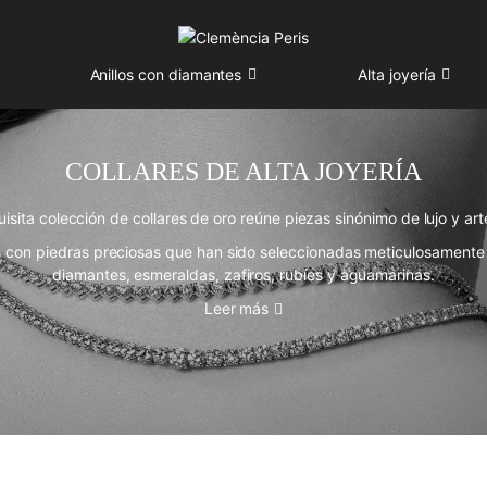
Anillos con diamantes
Alta joyería
COLLARES DE ALTA JOYERÍA
uisita colección de
collares de oro
reúne piezas sinónimo de lujo y ar
os con piedras preciosas que han sido seleccionadas meticulosamente 
diamantes, esmeraldas, zafiros, rubíes y aguamarinas.
Leer más
únicos que realzan la elegancia femenina, la exclusividad y la pasión
COLLARES DE ORO DE 18K Y PIEDRAS PRECIOSAS
ntes
y otros
colgantes con piedras preciosas
de la colección
se crea
e Clemència Peris se distinguen de alternativas más genéricas gracias 
l, asegurando que cada collar sea una verdadera obra de arte que n
perdura en el tiempo.