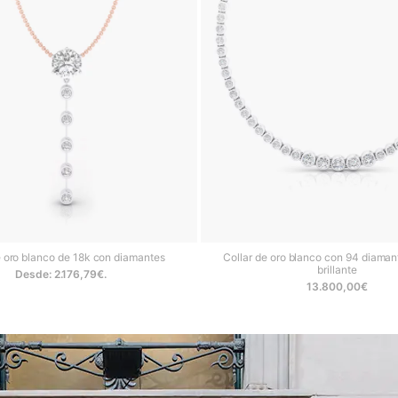
e oro blanco de 18k con diamantes
Collar de oro blanco con 94 diamant
brillante
Desde:
2.176,79
€
.
13.800,00
€