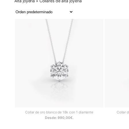
Alta joyería
»
Collares de alta joyería
En la colección de collares de
Desde un exquisito
collar cor
con diamantes
o
colgante es
Collar de oro blanco de 18k con 1 diamante
Collar 
Desde:
990,00
€
.