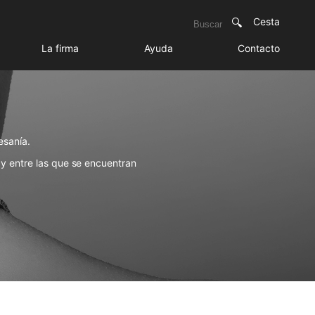
Cesta
La firma
Ayuda
Contacto
tesanía.
y entre las que se encuentran
 por la
alta joyería
.
n a mano
con oro de 18kt por
a la exclusividad y el lujo que
o entiende de tendencias y que