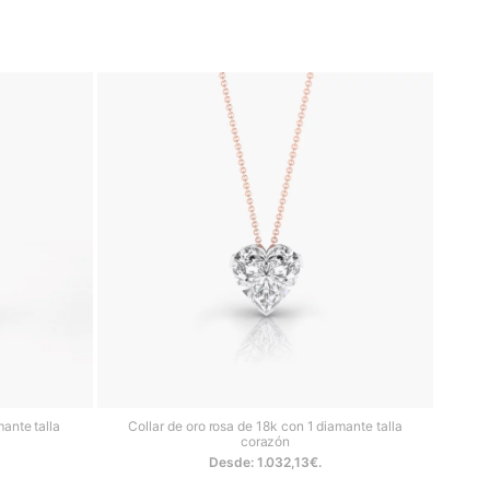
umbrar sea cual sea la ocasión.
sicos y maravillosos
colgantes
 la esencia de la alta joyería
mante talla
Collar de oro rosa de 18k con 1 diamante talla
corazón
Desde:
1.032,13
€
.