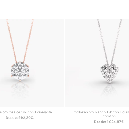
COLLARES ELEGANTES PARA CADA OCASIÓN
 la firma, se encuentran una gran variedad de piezas con las que desl
azón
hasta un refinado
collar riviere
de diamantes, pasando por los clá
meralda
.
Piezas perfectas para celebraciones especiales que reafirman
barcelonesa propia de la firma.
Leer menos
de oro rosa de 18k con 1 diamante
Collar en oro blanco 18k con 1 dia
corazón
Desde:
992,20
€
.
Desde:
1.024,87
€
.