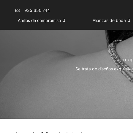
ES
935 650 744
Anillos de compromiso
Alianzas de boda
La exq
Se trata de diseños exquisit
Colgantes de oro
Todos los
collares con diama
joyeros expertos.
Las piezas d
brinda nuestra artesanía loca