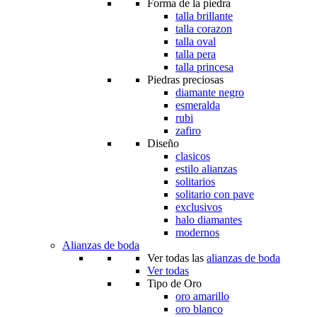
Forma de la piedra
talla brillante
talla corazon
talla oval
talla pera
talla princesa
Piedras preciosas
diamante negro
esmeralda
rubi
zafiro
Diseño
clasicos
estilo alianzas
solitarios
solitario con pave
exclusivos
halo diamantes
modernos
Alianzas de boda
Ver todas las
alianzas de boda
Ver todas
Tipo de Oro
oro amarillo
oro blanco