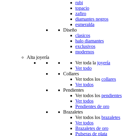
rubi
topacio
zafiro
diamantes negros
esmeralda
Diseño
clasicos
halo diamantes
exclusivos
modernos
Alta joyería
Ver toda la
joyería
Ver todo
Collares
Ver todos los
collares
Ver todos
Pendientes
Ver todos los
pendientes
Ver todos
Pendientes de oro
Brazaletes
Ver todos los
brazaletes
Ver todos
Brazaletes de oro
Pulseras de plata