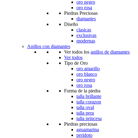
oro negro
oro rosa
Piedras Preciosas
diamantes
Diseño
clasicas
exclusivas
modernas
Anillos con diamantes
Ver todos los
anillos de diamantes
Ver todos
Tipo de Oro
oro amarillo
oro blanco
oro negro
oro rosa
Forma de la piedra
talla brillante
talla corazon
talla oval
talla pera
talla princesa
Piedras preciosas
aguamarina
peridoto