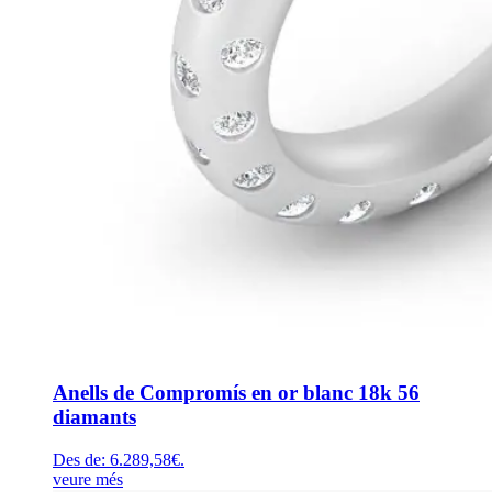
Anells de Compromís en or blanc 18k 56
diamants
Des de:
6.289,58
€
.
veure més