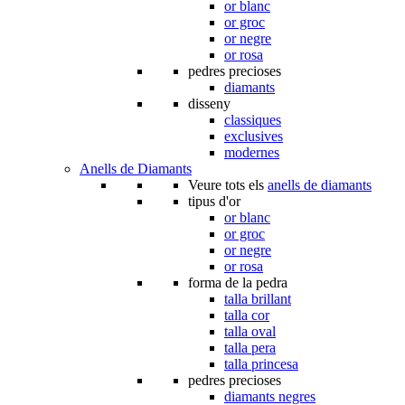
or blanc
or groc
or negre
or rosa
pedres precioses
diamants
disseny
classiques
exclusives
modernes
Anells de Diamants
Veure tots els
anells de diamants
tipus d'or
or blanc
or groc
or negre
or rosa
forma de la pedra
talla brillant
talla cor
talla oval
talla pera
talla princesa
pedres precioses
diamants negres