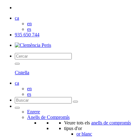
ca
en
es
935 650 744
Cistella
ca
en
es
Enrere
Anells de Compromís
Veure tots els
anells de compromís
tipus d'or
or blanc