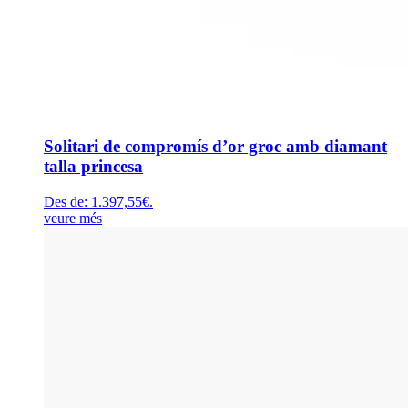
Solitari de compromís d’or groc amb diamant
talla princesa
Des de:
1.397,55
€
.
veure més