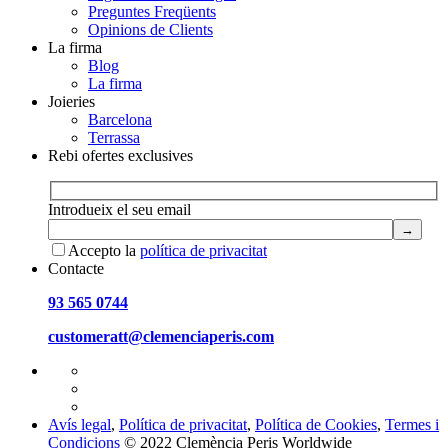
Preguntes Freqüents
Opinions de Clients
La firma
Blog
La firma
Joieries
Barcelona
Terrassa
Rebi ofertes exclusives
Introdueix el seu email
Accepto la
política de privacitat
Contacte
93 565 0744
customeratt@clemenciaperis.com
Avís legal
,
Política de privacitat
,
Política de Cookies
,
Termes i
Condicions
© 2022 Clemència Peris Worldwide