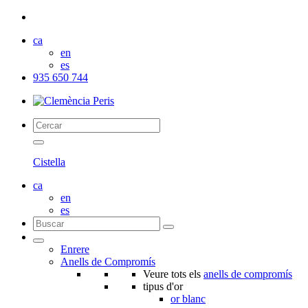
ca
en
es
935 650 744
Cistella
ca
en
es
Enrere
Anells de Compromís
Veure tots els
anells de compromís
tipus d'or
or blanc