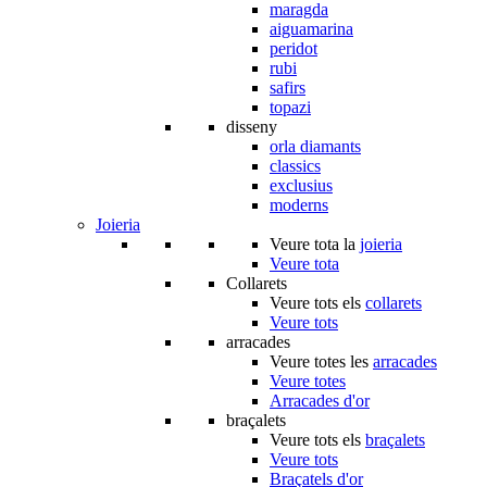
maragda
aiguamarina
peridot
rubi
safirs
topazi
disseny
orla diamants
classics
exclusius
moderns
Joieria
Veure tota la
joieria
Veure tota
Collarets
Veure tots els
collarets
Veure tots
arracades
Veure totes les
arracades
Veure totes
Arracades d'or
braçalets
Veure tots els
braçalets
Veure tots
Braçatels d'or