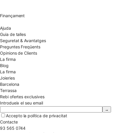
Devolució 15 dies
Garantia 2 anys
Finançament
Diamants certificats
Ajuda
Guia de talles
Seguretat & Avantatges
Preguntes Freqüents
Opinions de Clients
La firma
Blog
La firma
Joieries
Barcelona
Terrassa
Rebi ofertes exclusives
Introdueix el seu email
Accepto la
política de privacitat
Contacte
93 565 0744