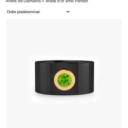
Anells de Diamants
»
Anells d'or amb Peridot