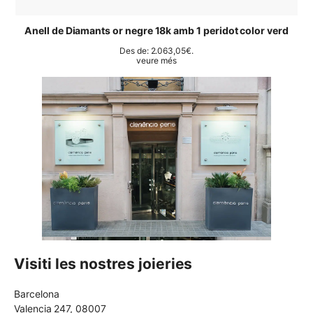
Anell de Diamants or negre 18k amb 1 peridot color verd
Des de:
2.063,05
€
.
veure més
Visiti les nostres joieries
Barcelona
Valencia 247, 08007