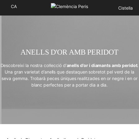
CA
Cistella
ANELLS D'OR AMB PERIDOT
Descobreixi la nostra col·lecció d’
anells d’or i diamants amb peridot
.
Una gran varietat d’anells que destaquen sobretot pel verd de la
seva gemma. Trobarà peces úniques realitzades en or negre i en or
blanc perfectes per a portar dia a dia.