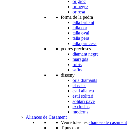
or groc
or negre
or rosa
forma de la pedra
talla brillant
talla cor
talla oval
talla pera
talla princesa
pedres precioses
diamant negre
maragda
rubis
safirs
disseny
orla diamants
classics
estil alianca
estil solitari
solitari pave
exclusius
moderns
Aliances de Casament
Veure totes les
aliances de casament
Tipus d'or