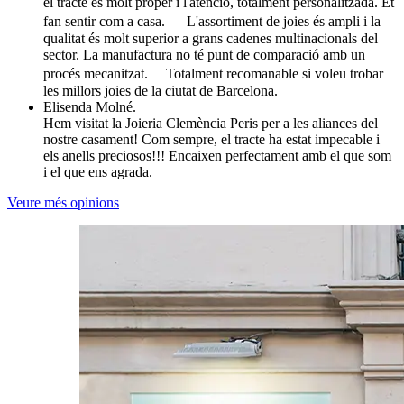
el tracte és molt proper i l'atenció, totalment personalitzada. Et
fan sentir com a casa. L'assortiment de joies és ampli i la
qualitat és molt superior a grans cadenes multinacionals del
sector. La manufactura no té punt de comparació amb un
procés mecanitzat. Totalment recomanable si voleu trobar
les millors joies de la ciutat de Barcelona.
Elisenda Molné.
Hem visitat la Joieria Clemència Peris per a les aliances del
nostre casament! Com sempre, el tracte ha estat impecable i
els anells preciosos!!! Encaixen perfectament amb el que som
i el que ens agrada.
Veure més opinions