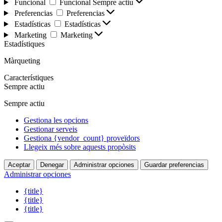
Funcional
Funcional
Sempre actiu
Preferencias
Preferencias
Estadísticas
Estadísticas
Marketing
Marketing
Estadístiques
Màrqueting
Característiques
Sempre actiu
Sempre actiu
Gestiona les opcions
Gestionar serveis
Gestiona {vendor_count} proveïdors
Llegeix més sobre aquests propòsits
Aceptar
Denegar
Administrar opciones
Guardar preferencias
Administrar opciones
{title}
{title}
{title}