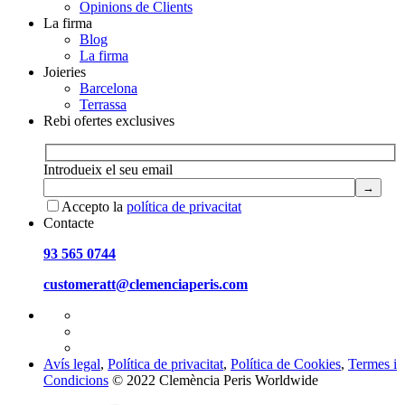
Opinions de Clients
La firma
Blog
La firma
Joieries
Barcelona
Terrassa
Rebi ofertes exclusives
Introdueix el seu email
Accepto la
política de privacitat
Contacte
93 565 0744
customeratt@clemenciaperis.com
Avís legal
,
Política de privacitat
,
Política de Cookies
,
Termes i
Condicions
© 2022 Clemència Peris Worldwide