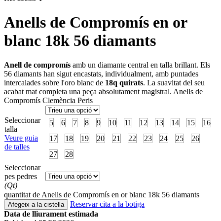
Anells de Compromís en or
blanc 18k 56 diamants
Anell de compromís
amb un diamante central en talla brillant. Els
56 diamants han sigut encastats, individualment, amb puntades
intercalades sobre l'oro blanc de
18q quirats
. La suavitat del seu
acabat mat completa una peça absolutament magistral. Anells de
Compromís Clemència Peris
Seleccionar
5
6
7
8
9
10
11
12
13
14
15
16
talla
Veure guia
17
18
19
20
21
22
23
24
25
26
de talles
27
28
Seleccionar
pes pedres
(Qt)
quantitat de Anells de Compromís en or blanc 18k 56 diamants
Reservar cita a la botiga
Afegeix a la cistella
Data de lliurament estimada