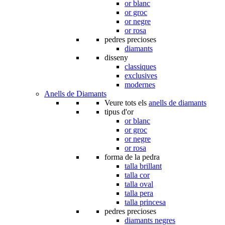
or blanc
or groc
or negre
or rosa
pedres precioses
diamants
disseny
classiques
exclusives
modernes
Anells de Diamants
Veure tots els
anells de diamants
tipus d'or
or blanc
or groc
or negre
or rosa
forma de la pedra
talla brillant
talla cor
talla oval
talla pera
talla princesa
pedres precioses
diamants negres