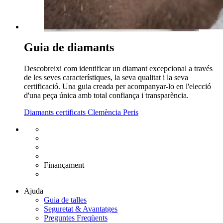
Guia de diamants
Descobreixi com identificar un diamant excepcional a través
de les seves característiques, la seva qualitat i la seva
certificació. Una guia creada per acompanyar-lo en l'elecció
d'una peça única amb total confiança i transparència.
Diamants certificats Clemència Peris
Enviament gratuït UE
Canvi de talla gratuït
Devolució 15 dies
Garantia 2 anys
Finançament
Diamants certificats
Ajuda
Guia de talles
Seguretat & Avantatges
Preguntes Freqüents