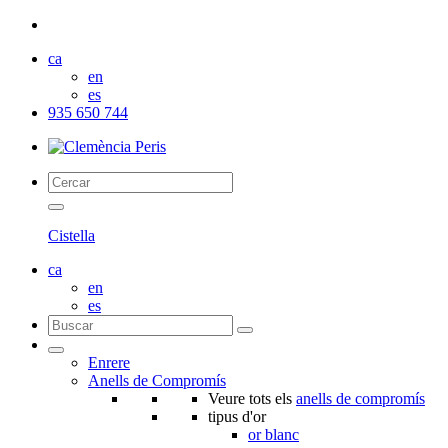
ca
en
es
935 650 744
Cistella
ca
en
es
Enrere
Anells de Compromís
Veure tots els
anells de compromís
tipus d'or
or blanc