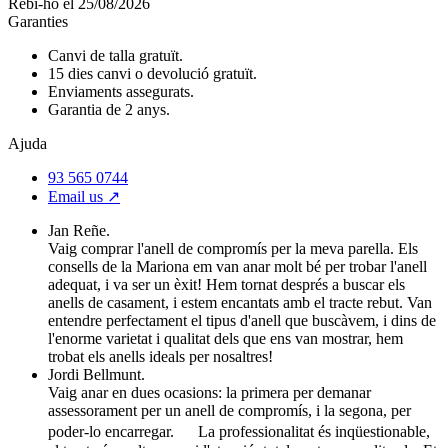
Rebi-ho el 25/08/2026
Garanties
Canvi de talla gratuït.
15 dies canvi o devolució gratuït.
Enviaments assegurats.
Garantia de 2 anys.
Ajuda
93 565 0744
Email us ↗︎
Jan Reñe.
Vaig comprar l'anell de compromís per la meva parella. Els
consells de la Mariona em van anar molt bé per trobar l'anell
adequat, i va ser un èxit! Hem tornat després a buscar els
anells de casament, i estem encantats amb el tracte rebut. Van
entendre perfectament el tipus d'anell que buscàvem, i dins de
l'enorme varietat i qualitat dels que ens van mostrar, hem
trobat els anells ideals per nosaltres!
Jordi Bellmunt.
Vaig anar en dues ocasions: la primera per demanar
assessorament per un anell de compromís, i la segona, per
poder-lo encarregar. La professionalitat és inqüestionable,