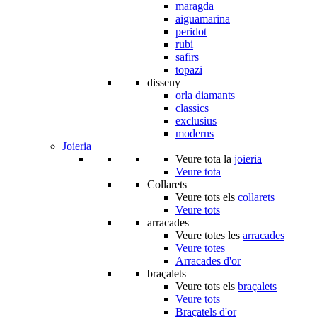
maragda
aiguamarina
peridot
rubi
safirs
topazi
disseny
orla diamants
classics
exclusius
moderns
Joieria
Veure tota la
joieria
Veure tota
Collarets
Veure tots els
collarets
Veure tots
arracades
Veure totes les
arracades
Veure totes
Arracades d'or
braçalets
Veure tots els
braçalets
Veure tots
Braçatels d'or