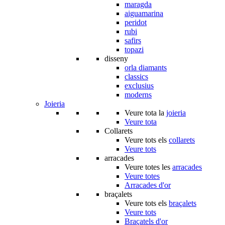
maragda
aiguamarina
peridot
rubi
safirs
topazi
disseny
orla diamants
classics
exclusius
moderns
Joieria
Veure tota la
joieria
Veure tota
Collarets
Veure tots els
collarets
Veure tots
arracades
Veure totes les
arracades
Veure totes
Arracades d'or
braçalets
Veure tots els
braçalets
Veure tots
Braçatels d'or