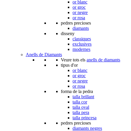
or blanc
or groc
or negre
or rosa
pedres precioses
diamants
disseny
classiques
exclusives
modernes
Anells de Diamants
Veure tots els
anells de diamants
tipus d'or
or blanc
or groc
or negre
or rosa
forma de la pedra
talla brillant
talla cor
talla oval
talla pera
talla princesa
pedres precioses
diamants negres