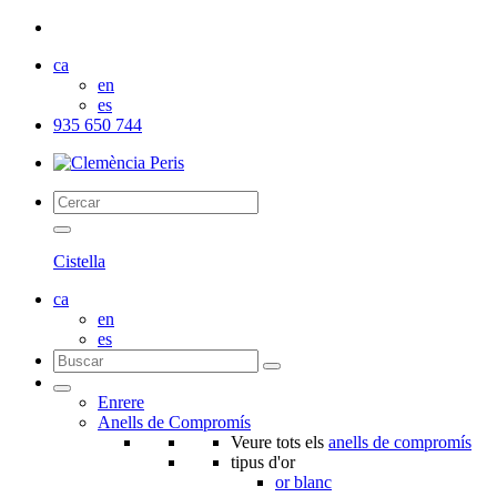
ca
en
es
935 650 744
Cistella
ca
en
es
Enrere
Anells de Compromís
Veure tots els
anells de compromís
tipus d'or
or blanc