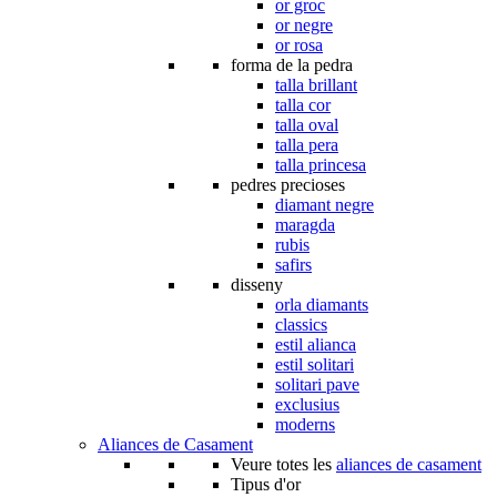
or groc
or negre
or rosa
forma de la pedra
talla brillant
talla cor
talla oval
talla pera
talla princesa
pedres precioses
diamant negre
maragda
rubis
safirs
disseny
orla diamants
classics
estil alianca
estil solitari
solitari pave
exclusius
moderns
Aliances de Casament
Veure totes les
aliances de casament
Tipus d'or