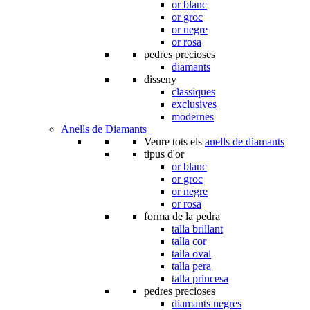
or blanc
or groc
or negre
or rosa
pedres precioses
diamants
disseny
classiques
exclusives
modernes
Anells de Diamants
Veure tots els
anells de diamants
tipus d'or
or blanc
or groc
or negre
or rosa
forma de la pedra
talla brillant
talla cor
talla oval
talla pera
talla princesa
pedres precioses
diamants negres