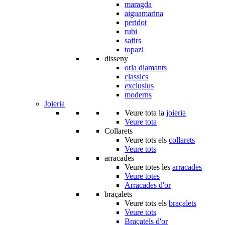
maragda
aiguamarina
peridot
rubi
safirs
topazi
disseny
orla diamants
classics
exclusius
moderns
Joieria
Veure tota la
joieria
Veure tota
Collarets
Veure tots els
collarets
Veure tots
arracades
Veure totes les
arracades
Veure totes
Arracades d'or
braçalets
Veure tots els
braçalets
Veure tots
Braçatels d'or