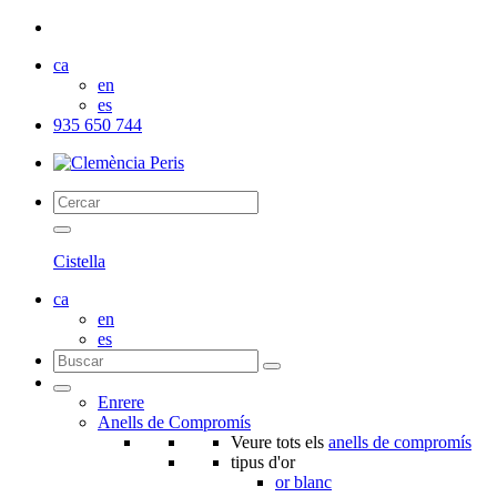
ca
en
es
935 650 744
Cistella
ca
en
es
Enrere
Anells de Compromís
Veure tots els
anells de compromís
tipus d'or
or blanc