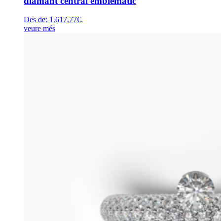
diamant central emblemàtic
Des de:
1.617,77
€
.
veure més