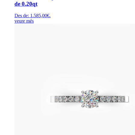
de 0.20qt
Des de:
1.585,00
€
.
veure més