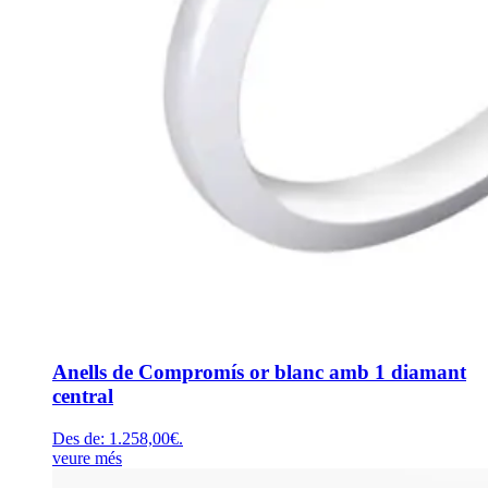
Anells de Compromís or blanc amb 1 diamant
central
Des de:
1.258,00
€
.
veure més