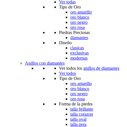
Ver todas
Tipo de Oro
oro amarillo
oro blanco
oro negro
oro rosa
Piedras Preciosas
diamantes
Diseño
clasicas
exclusivas
modernas
Anillos con diamantes
Ver todos los
anillos de diamantes
Ver todos
Tipo de Oro
oro amarillo
oro blanco
oro negro
oro rosa
Forma de la piedra
talla brillante
talla corazon
talla oval
talla pera