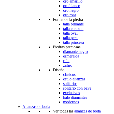
oro amarillo
oro blanco
oro negro
oro rosa
Forma de la piedra
talla brillante
talla corazon
talla oval
talla pera
talla princesa
Piedras preciosas
diamante negro
esmeralda
rubi
zafiro
Diseño
clasicos
estilo alianzas
solitarios
solitario con pave
exclusivos
halo diamantes
modernos
Alianzas de boda
Ver todas las
alianzas de boda