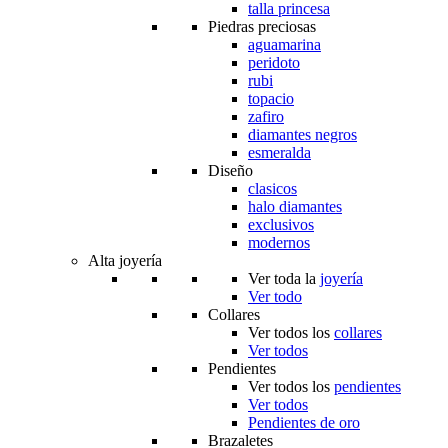
talla princesa
Piedras preciosas
aguamarina
peridoto
rubi
topacio
zafiro
diamantes negros
esmeralda
Diseño
clasicos
halo diamantes
exclusivos
modernos
Alta joyería
Ver toda la
joyería
Ver todo
Collares
Ver todos los
collares
Ver todos
Pendientes
Ver todos los
pendientes
Ver todos
Pendientes de oro
Brazaletes