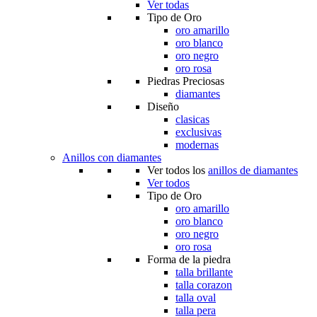
Ver todas
Tipo de Oro
oro amarillo
oro blanco
oro negro
oro rosa
Piedras Preciosas
diamantes
Diseño
clasicas
exclusivas
modernas
Anillos con diamantes
Ver todos los
anillos de diamantes
Ver todos
Tipo de Oro
oro amarillo
oro blanco
oro negro
oro rosa
Forma de la piedra
talla brillante
talla corazon
talla oval
talla pera