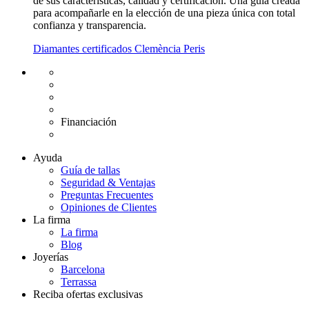
de sus características, calidad y certificación. Una guía creada
para acompañarle en la elección de una pieza única con total
confianza y transparencia.
Diamantes certificados Clemència Peris
Envío gratuito UE
Cambio de talla gratuito
Devolución 15 días
Garantía 2 años
Financiación
Diamantes certificados
Ayuda
Guía de tallas
Seguridad & Ventajas
Preguntas Frecuentes
Opiniones de Clientes
La firma
La firma
Blog
Joyerías
Barcelona
Terrassa
Reciba ofertas exclusivas