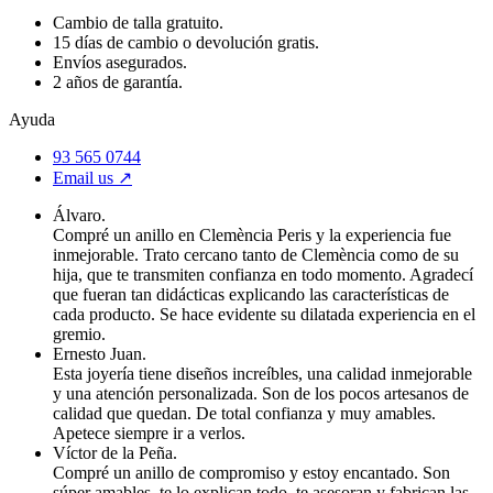
Cambio de talla gratuito.
15 días de cambio o devolución gratis.
Envíos asegurados.
2 años de garantía.
Ayuda
93 565 0744
Email us ↗︎
Álvaro.
Compré un anillo en Clemència Peris y la experiencia fue
inmejorable. Trato cercano tanto de Clemència como de su
hija, que te transmiten confianza en todo momento. Agradecí
que fueran tan didácticas explicando las características de
cada producto. Se hace evidente su dilatada experiencia en el
gremio.
Ernesto Juan.
Esta joyería tiene diseños increíbles, una calidad inmejorable
y una atención personalizada. Son de los pocos artesanos de
calidad que quedan. De total confianza y muy amables.
Apetece siempre ir a verlos.
Víctor de la Peña.
Compré un anillo de compromiso y estoy encantado. Son
súper amables, te lo explican todo, te asesoran y fabrican las