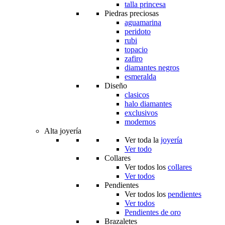
talla princesa
Piedras preciosas
aguamarina
peridoto
rubi
topacio
zafiro
diamantes negros
esmeralda
Diseño
clasicos
halo diamantes
exclusivos
modernos
Alta joyería
Ver toda la
joyería
Ver todo
Collares
Ver todos los
collares
Ver todos
Pendientes
Ver todos los
pendientes
Ver todos
Pendientes de oro
Brazaletes