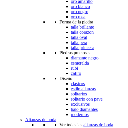
oro amarillo
oro blanco
oro negro
oro rosa
Forma de la piedra
talla brillante
talla corazon
talla oval
talla pera
talla princesa
Piedras preciosas
diamante negro
esmeralda
rubi
zafiro
Diseño
clasicos
estilo alianzas
solitarios
solitario con pave
exclusivos
halo diamantes
modernos
Alianzas de boda
Ver todas las
alianzas de boda