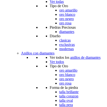
Ver todas
Tipo de Oro
oro amarillo
oro blanco
oro negro
oro rosa
Piedras Preciosas
diamantes
Diseño
clasicas
exclusivas
modernas
Anillos con diamantes
Ver todos los
anillos de diamantes
Ver todos
Tipo de Oro
oro amarillo
oro blanco
oro negro
oro rosa
Forma de la piedra
talla brillante
talla corazon
talla oval
talla pera