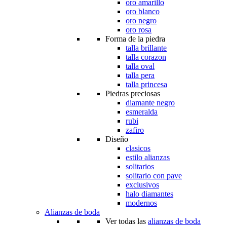
oro amarillo
oro blanco
oro negro
oro rosa
Forma de la piedra
talla brillante
talla corazon
talla oval
talla pera
talla princesa
Piedras preciosas
diamante negro
esmeralda
rubi
zafiro
Diseño
clasicos
estilo alianzas
solitarios
solitario con pave
exclusivos
halo diamantes
modernos
Alianzas de boda
Ver todas las
alianzas de boda