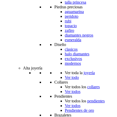
talla princesa
Piedras preciosas
aguamarina
peridoto
rubi
topacio
zafiro
diamantes negros
esmeralda
Diseño
clasicos
halo diamantes
exclusivos
modernos
Alta joyería
Ver toda la
joyería
Ver todo
Collares
Ver todos los
collares
Ver todos
Pendientes
Ver todos los
pendientes
Ver todos
Pendientes de oro
Brazaletes