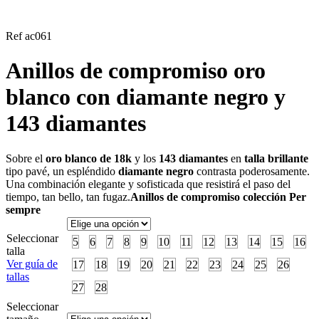
Ref ac061
Anillos de compromiso oro
blanco con diamante negro y
143 diamantes
Sobre el
oro blanco de 18k
y los
143 diamantes
en
talla brillante
tipo pavé, un espléndido
diamante negro
contrasta poderosamente.
Una combinación elegante y sofisticada que resistirá el paso del
tiempo, tan bello, tan fugaz.
Anillos de compromiso colección Per
sempre
Seleccionar
5
6
7
8
9
10
11
12
13
14
15
16
talla
Ver guía de
17
18
19
20
21
22
23
24
25
26
tallas
27
28
Seleccionar