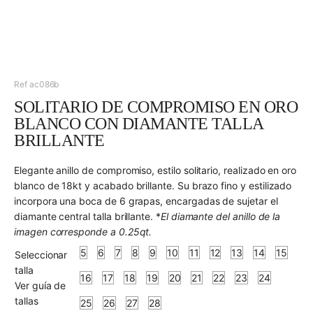
Ref ac086b
SOLITARIO DE COMPROMISO EN ORO
BLANCO CON DIAMANTE TALLA
BRILLANTE
Elegante anillo de compromiso, estilo solitario, realizado en oro
blanco de 18kt y acabado brillante. Su brazo fino y estilizado
incorpora una boca de 6 grapas, encargadas de sujetar el
diamante central talla brillante. *
El diamante del anillo de la
imagen corresponde a 0.25qt.
5
6
7
8
9
10
11
12
13
14
15
Seleccionar
talla
16
17
18
19
20
21
22
23
24
Ver guía de
tallas
25
26
27
28