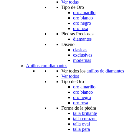
Ver todas
Tipo de Oro
oro amarillo
oro blanco
oro negro
oro rosa
Piedras Preciosas
diamantes
Diseño
clasicas
exclusivas
modernas
Anillos con diamantes
Ver todos los
anillos de diamantes
Ver todos
Tipo de Oro
oro amarillo
oro blanco
oro negro
oro rosa
Forma de la piedra
talla brillante
talla corazon
talla oval
talla pera