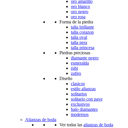
oro amarillo
oro blanco
oro negro
oro rosa
Forma de la piedra
talla brillante
talla corazon
talla oval
talla pera
talla princesa
Piedras preciosas
diamante negro
esmeralda
rubi
zafiro
Diseño
clasicos
estilo alianzas
solitarios
solitario con pave
exclusivos
halo diamantes
modernos
Alianzas de boda
Ver todas las
alianzas de boda