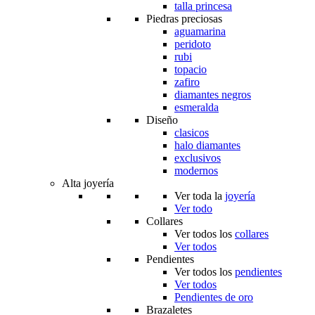
talla princesa
Piedras preciosas
aguamarina
peridoto
rubi
topacio
zafiro
diamantes negros
esmeralda
Diseño
clasicos
halo diamantes
exclusivos
modernos
Alta joyería
Ver toda la
joyería
Ver todo
Collares
Ver todos los
collares
Ver todos
Pendientes
Ver todos los
pendientes
Ver todos
Pendientes de oro
Brazaletes