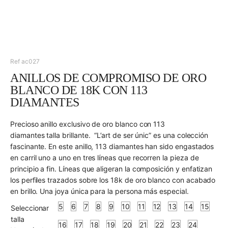
Ref ac027
ANILLOS DE COMPROMISO DE ORO
BLANCO DE 18K CON 113
DIAMANTES
Precioso anillo exclusivo de oro blanco con 113
diamantes talla brillante. “L’art de ser únic” es una colección
fascinante. En este anillo, 113 diamantes han sido engastados
en carril uno a uno en tres líneas que recorren la pieza de
principio a fin. Líneas que aligeran la composición y enfatizan
los perfiles trazados sobre los 18k de oro blanco con acabado
en brillo. Una joya única para la persona más especial.
5
6
7
8
9
10
11
12
13
14
15
Seleccionar
talla
16
17
18
19
20
21
22
23
24