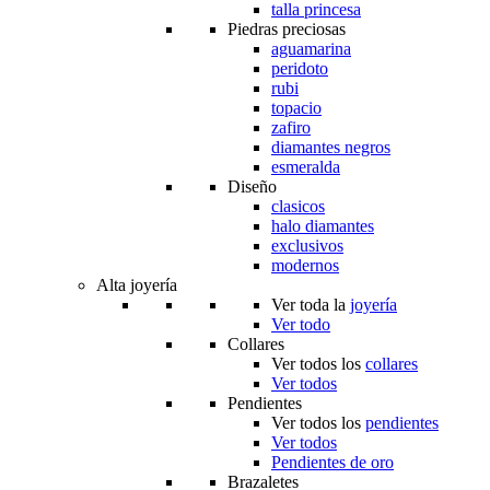
talla princesa
Piedras preciosas
aguamarina
peridoto
rubi
topacio
zafiro
diamantes negros
esmeralda
Diseño
clasicos
halo diamantes
exclusivos
modernos
Alta joyería
Ver toda la
joyería
Ver todo
Collares
Ver todos los
collares
Ver todos
Pendientes
Ver todos los
pendientes
Ver todos
Pendientes de oro
Brazaletes