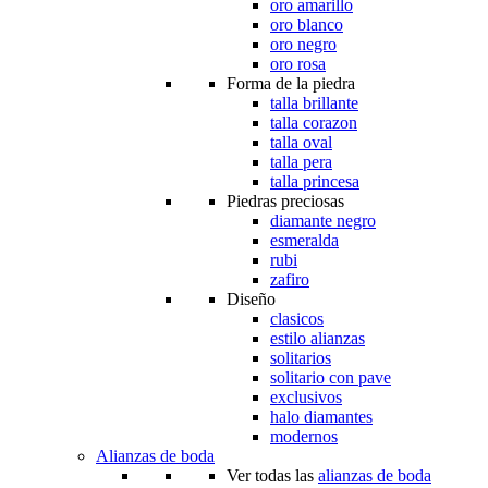
oro amarillo
oro blanco
oro negro
oro rosa
Forma de la piedra
talla brillante
talla corazon
talla oval
talla pera
talla princesa
Piedras preciosas
diamante negro
esmeralda
rubi
zafiro
Diseño
clasicos
estilo alianzas
solitarios
solitario con pave
exclusivos
halo diamantes
modernos
Alianzas de boda
Ver todas las
alianzas de boda