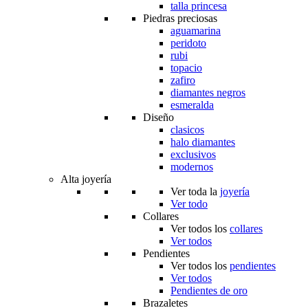
talla princesa
Piedras preciosas
aguamarina
peridoto
rubi
topacio
zafiro
diamantes negros
esmeralda
Diseño
clasicos
halo diamantes
exclusivos
modernos
Alta joyería
Ver toda la
joyería
Ver todo
Collares
Ver todos los
collares
Ver todos
Pendientes
Ver todos los
pendientes
Ver todos
Pendientes de oro
Brazaletes