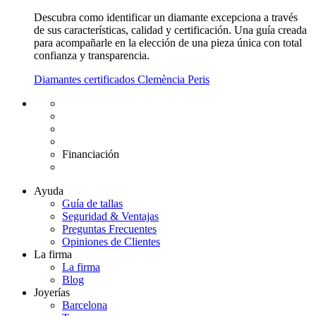
Descubra como identificar un diamante excepciona a través
de sus características, calidad y certificación. Una guía creada
para acompañarle en la elección de una pieza única con total
confianza y transparencia.
Diamantes certificados Clemència Peris
Envío gratuito UE
Cambio de talla gratuito
Devolución 15 días
Garantía 2 años
Financiación
Diamantes certificados
Ayuda
Guía de tallas
Seguridad & Ventajas
Preguntas Frecuentes
Opiniones de Clientes
La firma
La firma
Blog
Joyerías
Barcelona