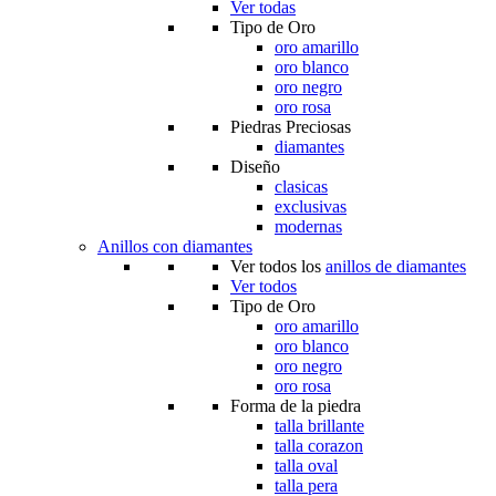
Ver todas
Tipo de Oro
oro amarillo
oro blanco
oro negro
oro rosa
Piedras Preciosas
diamantes
Diseño
clasicas
exclusivas
modernas
Anillos con diamantes
Ver todos los
anillos de diamantes
Ver todos
Tipo de Oro
oro amarillo
oro blanco
oro negro
oro rosa
Forma de la piedra
talla brillante
talla corazon
talla oval
talla pera