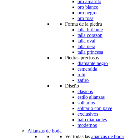
oro amarillo
oro blanco
oro negro
oro rosa
Forma de la piedra
talla brillante
talla corazon
talla oval
talla pera
talla princesa
Piedras preciosas
diamante negro
esmeralda
rubi
zafiro
Diseño
clasicos
estilo alianzas
solitarios
solitario con pave
exclusivos
halo diamantes
modernos
Alianzas de boda
Ver todas las
alianzas de boda