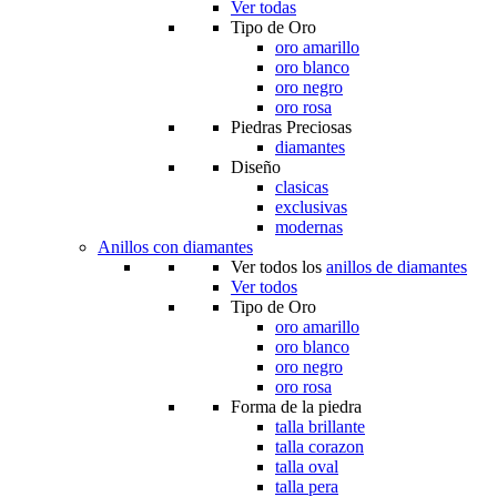
Ver todas
Tipo de Oro
oro amarillo
oro blanco
oro negro
oro rosa
Piedras Preciosas
diamantes
Diseño
clasicas
exclusivas
modernas
Anillos con diamantes
Ver todos los
anillos de diamantes
Ver todos
Tipo de Oro
oro amarillo
oro blanco
oro negro
oro rosa
Forma de la piedra
talla brillante
talla corazon
talla oval
talla pera