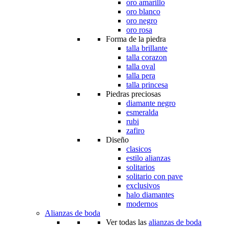
oro amarillo
oro blanco
oro negro
oro rosa
Forma de la piedra
talla brillante
talla corazon
talla oval
talla pera
talla princesa
Piedras preciosas
diamante negro
esmeralda
rubi
zafiro
Diseño
clasicos
estilo alianzas
solitarios
solitario con pave
exclusivos
halo diamantes
modernos
Alianzas de boda
Ver todas las
alianzas de boda