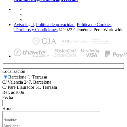
Aviso legal
,
Política de privacidad
,
Política de Cookies
,
Términos y Condiciones
© 2022 Clemència Peris Worldwide
Localización
Barcelona
Terrassa
C/ Valencia 247, Barcelona
C/ Pare Llaurador 51, Terrassa
Ref. ac100n
Fecha
Hora