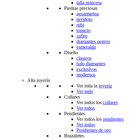
talla princesa
Piedras preciosas
aguamarina
peridoto
rubi
topacio
zafiro
diamantes negros
esmeralda
Diseño
clasicos
halo diamantes
exclusivos
modernos
Alta joyería
Ver toda la
joyería
Ver todo
Collares
Ver todos los
collares
Ver todos
Pendientes
Ver todos los
pendientes
Ver todos
Pendientes de oro
Brazaletes