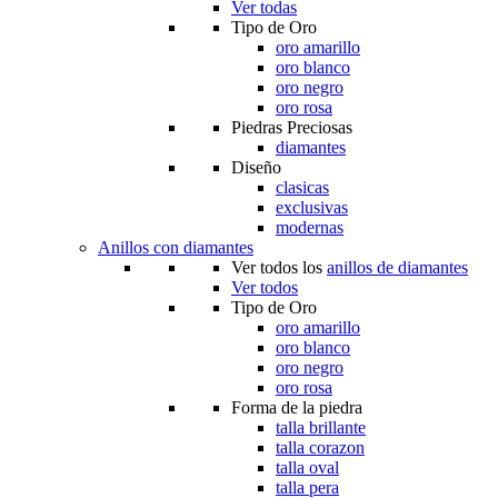
Ver todas
Tipo de Oro
oro amarillo
oro blanco
oro negro
oro rosa
Piedras Preciosas
diamantes
Diseño
clasicas
exclusivas
modernas
Anillos con diamantes
Ver todos los
anillos de diamantes
Ver todos
Tipo de Oro
oro amarillo
oro blanco
oro negro
oro rosa
Forma de la piedra
talla brillante
talla corazon
talla oval
talla pera