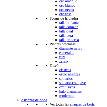
oro amarillo
oro blanco
oro negro
oro rosa
Forma de la piedra
talla brillante
talla corazon
talla oval
talla pera
talla princesa
Piedras preciosas
diamante negro
esmeralda
rubi
zafiro
Diseño
clasicos
estilo alianzas
solitarios
solitario con pave
exclusivos
halo diamantes
modernos
Alianzas de boda
Ver todas las
alianzas de boda