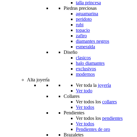
talla princesa
Piedras preciosas
aguamarina
peridoto
rubi
topacio
zafiro
diamantes negros
esmeralda
Diseño
clasicos
halo diamantes
exclusivos
modernos
Alta joyería
Ver toda la
joyería
Ver todo
Collares
Ver todos los
collares
Ver todos
Pendientes
Ver todos los
pendientes
Ver todos
Pendientes de oro
Brazaletes