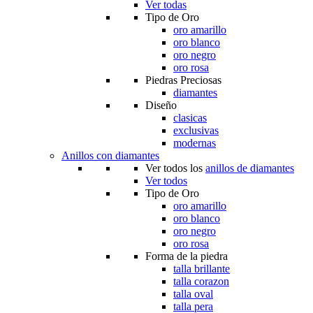
Ver todas
Tipo de Oro
oro amarillo
oro blanco
oro negro
oro rosa
Piedras Preciosas
diamantes
Diseño
clasicas
exclusivas
modernas
Anillos con diamantes
Ver todos los
anillos de diamantes
Ver todos
Tipo de Oro
oro amarillo
oro blanco
oro negro
oro rosa
Forma de la piedra
talla brillante
talla corazon
talla oval
talla pera