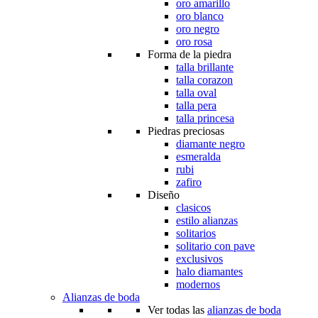
oro amarillo
oro blanco
oro negro
oro rosa
Forma de la piedra
talla brillante
talla corazon
talla oval
talla pera
talla princesa
Piedras preciosas
diamante negro
esmeralda
rubi
zafiro
Diseño
clasicos
estilo alianzas
solitarios
solitario con pave
exclusivos
halo diamantes
modernos
Alianzas de boda
Ver todas las
alianzas de boda