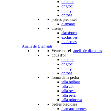
or blanc
or groc
or negre
or rosa
pedres precioses
diamants
disseny
classiques
exclusives
modernes
Anells de Diamants
Veure tots els
anells de diamants
tipus d'or
or blanc
or groc
or negre
or rosa
forma de la pedra
talla brillant
talla cor
talla oval
talla pera
talla princesa
pedres precioses
diamants negres