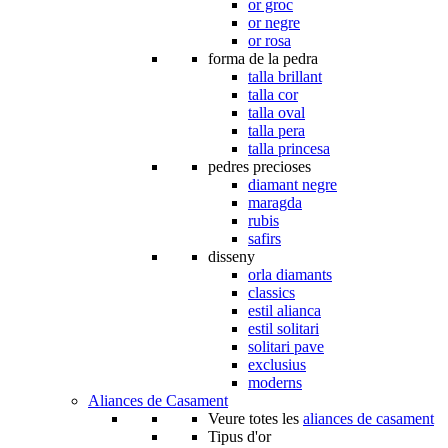
or groc
or negre
or rosa
forma de la pedra
talla brillant
talla cor
talla oval
talla pera
talla princesa
pedres precioses
diamant negre
maragda
rubis
safirs
disseny
orla diamants
classics
estil alianca
estil solitari
solitari pave
exclusius
moderns
Aliances de Casament
Veure totes les
aliances de casament
Tipus d'or