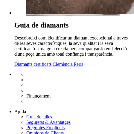
Guia de diamants
Descobreixi com identificar un diamant excepcional a través
de les seves característiques, la seva qualitat i la seva
certificació. Una guia creada per acompanyar-lo en l'elecció
d'una peça única amb total confiança i transparència.
Diamants certificats Clemència Peris
Enviament gratuït UE
Canvi de talla gratuït
Devolució 15 dies
Garantia 2 anys
Finançament
Diamants certificats
Ajuda
Guia de talles
Seguretat & Avantatges
Preguntes Freqüents
Opinions de Clients