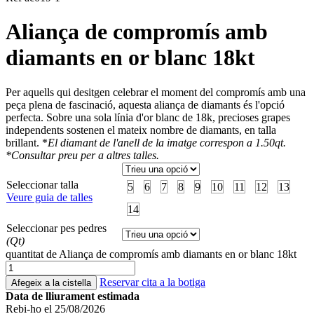
Aliança de compromís amb
diamants en or blanc 18kt
Per aquells qui desitgen celebrar el moment del compromís amb una
peça plena de fascinació, aquesta aliança de diamants és l'opció
perfecta. Sobre una sola línia d'or blanc de 18k, precioses grapes
independents sostenen el mateix nombre de diamants, en talla
brillant. *
El diamant de l'anell de la imatge correspon a 1.50qt.
*Consultar preu per a altres talles.
Seleccionar talla
5
6
7
8
9
10
11
12
13
Veure guia de talles
14
Seleccionar pes pedres
(Qt)
quantitat de Aliança de compromís amb diamants en or blanc 18kt
Reservar cita a la botiga
Afegeix a la cistella
Data de lliurament estimada
Rebi-ho el 25/08/2026