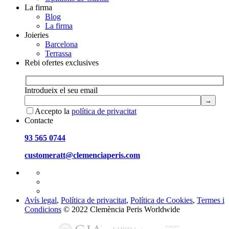
La firma
Blog
La firma
Joieries
Barcelona
Terrassa
Rebi ofertes exclusives
Introdueix el seu email
Accepto la
política de privacitat
Contacte
93 565 0744
customeratt@clemenciaperis.com
Avís legal
,
Política de privacitat
,
Política de Cookies
,
Termes i
Condicions
© 2022 Clemència Peris Worldwide