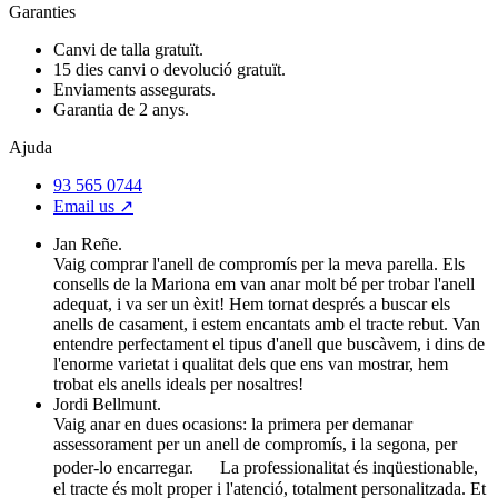
Garanties
Canvi de talla gratuït.
15 dies canvi o devolució gratuït.
Enviaments assegurats.
Garantia de 2 anys.
Ajuda
93 565 0744
Email us ↗︎
Jan Reñe.
Vaig comprar l'anell de compromís per la meva parella. Els
consells de la Mariona em van anar molt bé per trobar l'anell
adequat, i va ser un èxit! Hem tornat després a buscar els
anells de casament, i estem encantats amb el tracte rebut. Van
entendre perfectament el tipus d'anell que buscàvem, i dins de
l'enorme varietat i qualitat dels que ens van mostrar, hem
trobat els anells ideals per nosaltres!
Jordi Bellmunt.
Vaig anar en dues ocasions: la primera per demanar
assessorament per un anell de compromís, i la segona, per
poder-lo encarregar. La professionalitat és inqüestionable,
el tracte és molt proper i l'atenció, totalment personalitzada. Et