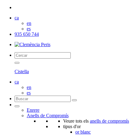
ca
en
es
935 650 744
Cistella
ca
en
es
Enrere
Anells de Compromís
Veure tots els
anells de compromís
tipus d'or
or blanc