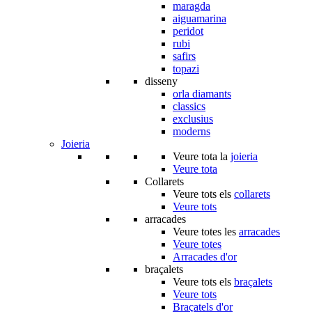
maragda
aiguamarina
peridot
rubi
safirs
topazi
disseny
orla diamants
classics
exclusius
moderns
Joieria
Veure tota la
joieria
Veure tota
Collarets
Veure tots els
collarets
Veure tots
arracades
Veure totes les
arracades
Veure totes
Arracades d'or
braçalets
Veure tots els
braçalets
Veure tots
Braçatels d'or