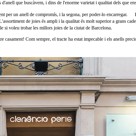
 d'anell que buscàvem, i dins de l'enorme varietat i qualitat dels que ens
t per un anell de compromís, i la segona, per poder-lo encarregar. La p
'assortiment de joies és ampli i la qualitat és molt superior a grans ca
 voleu trobar les millors joies de la ciutat de Barcelona.
stre casament! Com sempre, el tracte ha estat impecable i els anells pre