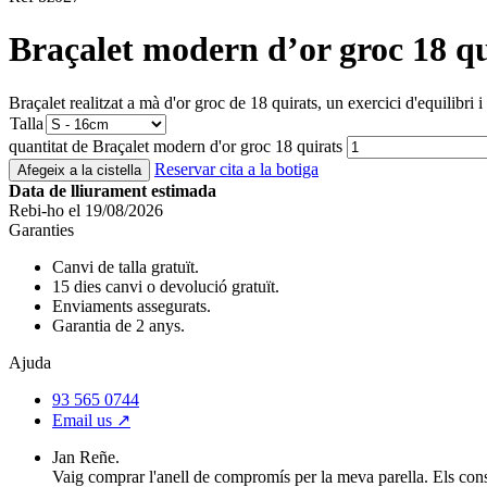
Braçalet modern d’or groc 18 qu
Braçalet realitzat a mà d'or groc de 18 quirats, un exercici d'equilibri i
Talla
quantitat de Braçalet modern d'or groc 18 quirats
Reservar cita a la botiga
Afegeix a la cistella
Data de lliurament estimada
Rebi-ho el 19/08/2026
Garanties
Canvi de talla gratuït.
15 dies canvi o devolució gratuït.
Enviaments assegurats.
Garantia de 2 anys.
Ajuda
93 565 0744
Email us ↗︎
Jan Reñe.
Vaig comprar l'anell de compromís per la meva parella. Els conse