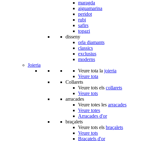
maragda
aiguamarina
peridot
rubi
safirs
topazi
disseny
orla diamants
classics
exclusius
moderns
Joieria
Veure tota la
joieria
Veure tota
Collarets
Veure tots els
collarets
Veure tots
arracades
Veure totes les
arracades
Veure totes
Arracades d'or
braçalets
Veure tots els
braçalets
Veure tots
Braçatels d'or