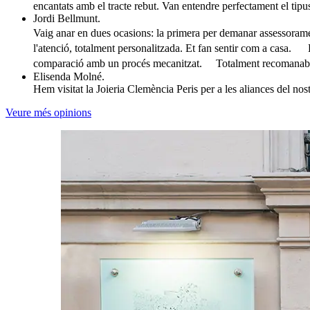
encantats amb el tracte rebut. Van entendre perfectament el tipus
Jordi Bellmunt.
Vaig anar en dues ocasions: la primera per demanar assessoramen
l'atenció, totalment personalitzada. Et fan sentir com a casa. L
comparació amb un procés mecanitzat. Totalment recomanable si
Elisenda Molné.
Hem visitat la Joieria Clemència Peris per a les aliances del no
Veure més opinions