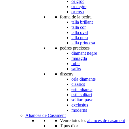
or groc
or negre
or rosa
forma de la pedra
talla brillant
talla cor
talla oval
talla pera
talla princesa
pedres precioses
diamant negre
maragda
rubis
safirs
disseny
orla diamants
classics
estil alianca
estil solitari
solitari pave
exclusius
moderns
Aliances de Casament
Veure totes les
aliances de casament
Tipus d'or