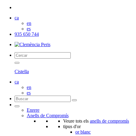
ca
en
es
935 650 744
Cistella
ca
en
es
Enrere
Anells de Compromís
Veure tots els
anells de compromís
tipus d'or
or blanc