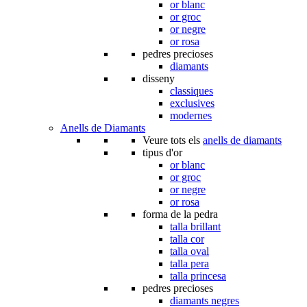
or blanc
or groc
or negre
or rosa
pedres precioses
diamants
disseny
classiques
exclusives
modernes
Anells de Diamants
Veure tots els
anells de diamants
tipus d'or
or blanc
or groc
or negre
or rosa
forma de la pedra
talla brillant
talla cor
talla oval
talla pera
talla princesa
pedres precioses
diamants negres