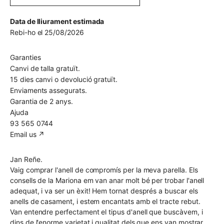
Data de lliurament estimada
Rebi-ho el 25/08/2026
Garanties
Canvi de talla gratuït.
15 dies canvi o devolució gratuït.
Enviaments assegurats.
Garantia de 2 anys.
Ajuda
93 565 0744
Email us ↗︎
Jan Reñe.
Vaig comprar l'anell de compromís per la meva parella. Els
consells de la Mariona em van anar molt bé per trobar l'anell
adequat, i va ser un èxit! Hem tornat després a buscar els
anells de casament, i estem encantats amb el tracte rebut.
Van entendre perfectament el tipus d'anell que buscàvem, i
dins de l'enorme varietat i qualitat dels que ens van mostrar,