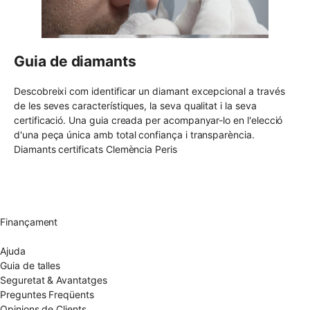
Guia de diamants
Descobreixi com identificar un diamant excepcional a través
de les seves característiques, la seva qualitat i la seva
certificació. Una guia creada per acompanyar-lo en l'elecció
d'una peça única amb total confiança i transparència.
Diamants certificats Clemència Peris
Enviament gratuït UE
Canvi de talla gratuït
Devolució 15 dies
Garantia 2 anys
Finançament
Diamants certificats
Ajuda
Guia de talles
Seguretat & Avantatges
Preguntes Freqüents
Opinions de Clients