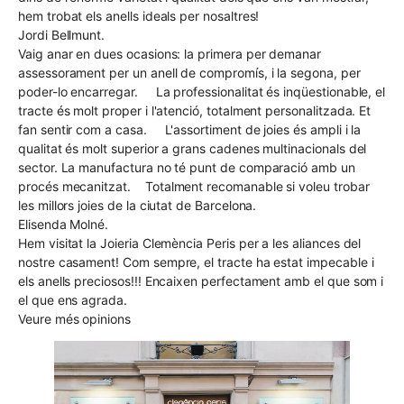
hem trobat els anells ideals per nosaltres!
Jordi Bellmunt.
Vaig anar en dues ocasions: la primera per demanar
assessorament per un anell de compromís, i la segona, per
poder-lo encarregar. La professionalitat és inqüestionable, el
tracte és molt proper i l'atenció, totalment personalitzada. Et
fan sentir com a casa. L'assortiment de joies és ampli i la
qualitat és molt superior a grans cadenes multinacionals del
sector. La manufactura no té punt de comparació amb un
procés mecanitzat. Totalment recomanable si voleu trobar
les millors joies de la ciutat de Barcelona.
Elisenda Molné.
Hem visitat la Joieria Clemència Peris per a les aliances del
nostre casament! Com sempre, el tracte ha estat impecable i
els anells preciosos!!! Encaixen perfectament amb el que som i
el que ens agrada.
Veure més opinions