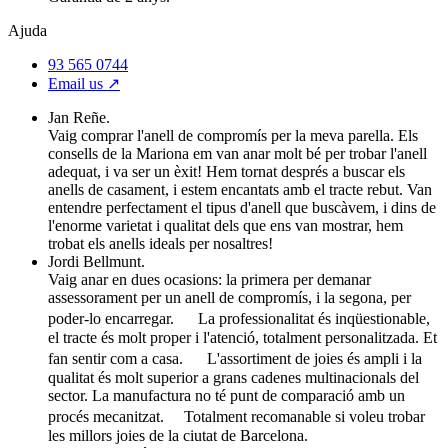
Ajuda
93 565 0744
Email us ↗︎
Jan Reñe.
Vaig comprar l'anell de compromís per la meva parella. Els
consells de la Mariona em van anar molt bé per trobar l'anell
adequat, i va ser un èxit! Hem tornat després a buscar els
anells de casament, i estem encantats amb el tracte rebut. Van
entendre perfectament el tipus d'anell que buscàvem, i dins de
l'enorme varietat i qualitat dels que ens van mostrar, hem
trobat els anells ideals per nosaltres!
Jordi Bellmunt.
Vaig anar en dues ocasions: la primera per demanar
assessorament per un anell de compromís, i la segona, per
poder-lo encarregar. La professionalitat és inqüestionable,
el tracte és molt proper i l'atenció, totalment personalitzada. Et
fan sentir com a casa. L'assortiment de joies és ampli i la
qualitat és molt superior a grans cadenes multinacionals del
sector. La manufactura no té punt de comparació amb un
procés mecanitzat. Totalment recomanable si voleu trobar
les millors joies de la ciutat de Barcelona.