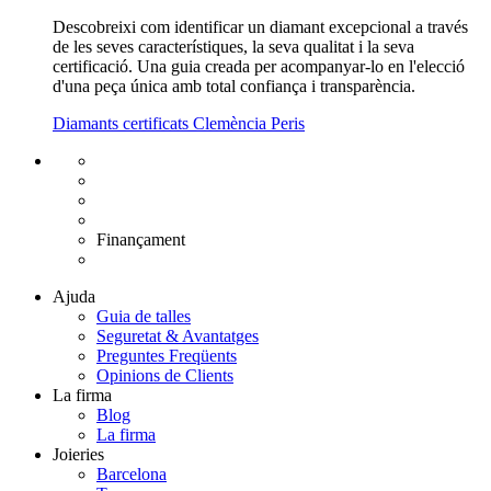
Descobreixi com identificar un diamant excepcional a través
de les seves característiques, la seva qualitat i la seva
certificació. Una guia creada per acompanyar-lo en l'elecció
d'una peça única amb total confiança i transparència.
Diamants certificats Clemència Peris
Enviament gratuït UE
Canvi de talla gratuït
Devolució 15 dies
Garantia 2 anys
Finançament
Diamants certificats
Ajuda
Guia de talles
Seguretat & Avantatges
Preguntes Freqüents
Opinions de Clients
La firma
Blog
La firma
Joieries
Barcelona