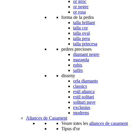
or groc
or negre
or rosa
forma de la pedra
talla brillant
talla cor
talla oval
talla pera
talla princesa
pedres precioses
diamant negre
maragda
rubis
safirs
disseny
orla diamants
classics
estil alianca
estil solitari
solitari pave
exclusius
moderns
Aliances de Casament
Veure totes les
aliances de casament
Tipus d'or