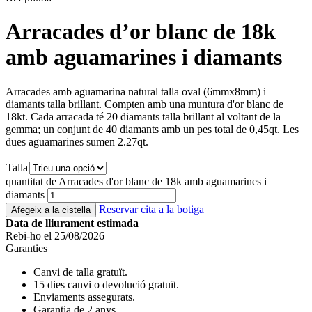
Arracades d’or blanc de 18k
amb aguamarines i diamants
Arracades amb aguamarina natural talla oval (6mmx8mm) i
diamants talla brillant. Compten amb una muntura d'or blanc de
18kt. Cada arracada té 20 diamants talla brillant al voltant de la
gemma; un conjunt de 40 diamants amb un pes total de 0,45qt. Les
dues aguamarines sumen 2.27qt.
Talla
quantitat de Arracades d'or blanc de 18k amb aguamarines i
diamants
Reservar cita a la botiga
Afegeix a la cistella
Data de lliurament estimada
Rebi-ho el 25/08/2026
Garanties
Canvi de talla gratuït.
15 dies canvi o devolució gratuït.
Enviaments assegurats.
Garantia de 2 anys.