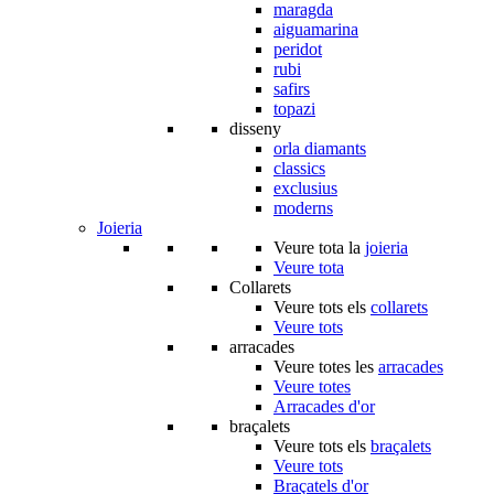
maragda
aiguamarina
peridot
rubi
safirs
topazi
disseny
orla diamants
classics
exclusius
moderns
Joieria
Veure tota la
joieria
Veure tota
Collarets
Veure tots els
collarets
Veure tots
arracades
Veure totes les
arracades
Veure totes
Arracades d'or
braçalets
Veure tots els
braçalets
Veure tots
Braçatels d'or