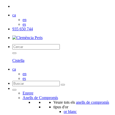
ca
en
es
935 650 744
Cistella
ca
en
es
Enrere
Anells de Compromís
Veure tots els
anells de compromís
tipus d'or
or blanc