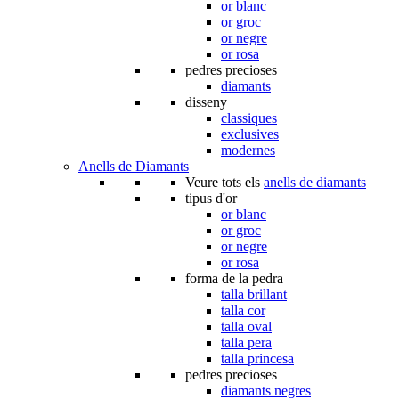
or blanc
or groc
or negre
or rosa
pedres precioses
diamants
disseny
classiques
exclusives
modernes
Anells de Diamants
Veure tots els
anells de diamants
tipus d'or
or blanc
or groc
or negre
or rosa
forma de la pedra
talla brillant
talla cor
talla oval
talla pera
talla princesa
pedres precioses
diamants negres