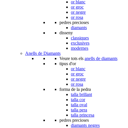
or blanc
or groc
or negre
or rosa
pedres precioses
diamants
disseny
classiques
exclusives
modernes
Anells de Diamants
Veure tots els
anells de diamants
tipus d'or
or blanc
or groc
or negre
or rosa
forma de la pedra
talla brillant
talla cor
talla oval
talla pera
talla princesa
pedres precioses
diamants negres