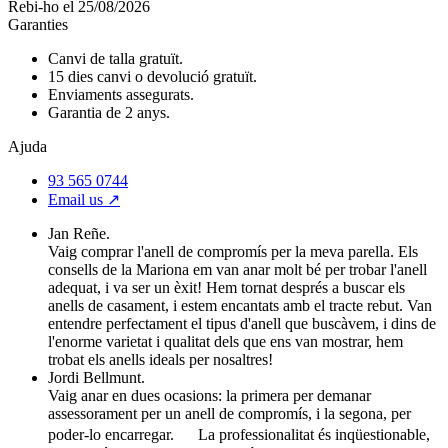
Rebi-ho el 25/08/2026
Garanties
Canvi de talla gratuït.
15 dies canvi o devolució gratuït.
Enviaments assegurats.
Garantia de 2 anys.
Ajuda
93 565 0744
Email us ↗︎
Jan Reñe.
Vaig comprar l'anell de compromís per la meva parella. Els
consells de la Mariona em van anar molt bé per trobar l'anell
adequat, i va ser un èxit! Hem tornat després a buscar els
anells de casament, i estem encantats amb el tracte rebut. Van
entendre perfectament el tipus d'anell que buscàvem, i dins de
l'enorme varietat i qualitat dels que ens van mostrar, hem
trobat els anells ideals per nosaltres!
Jordi Bellmunt.
Vaig anar en dues ocasions: la primera per demanar
assessorament per un anell de compromís, i la segona, per
poder-lo encarregar. La professionalitat és inqüestionable,