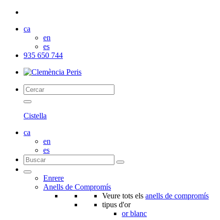
ca
en
es
935 650 744
Cistella
ca
en
es
Enrere
Anells de Compromís
Veure tots els
anells de compromís
tipus d'or
or blanc