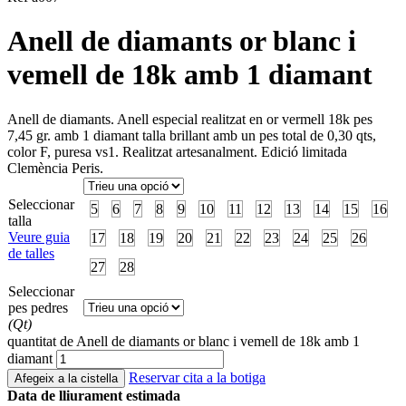
Anell de diamants or blanc i
vemell de 18k amb 1 diamant
Anell de diamants. Anell especial realitzat en or vermell 18k pes
7,45 gr. amb 1 diamant talla brillant amb un pes total de 0,30 qts,
color F, puresa vs1. Realitzat artesanalment. Edició limitada
Clemència Peris.
Seleccionar
5
6
7
8
9
10
11
12
13
14
15
16
talla
Veure guia
17
18
19
20
21
22
23
24
25
26
de talles
27
28
Seleccionar
pes pedres
(Qt)
quantitat de Anell de diamants or blanc i vemell de 18k amb 1
diamant
Reservar cita a la botiga
Afegeix a la cistella
Data de lliurament estimada