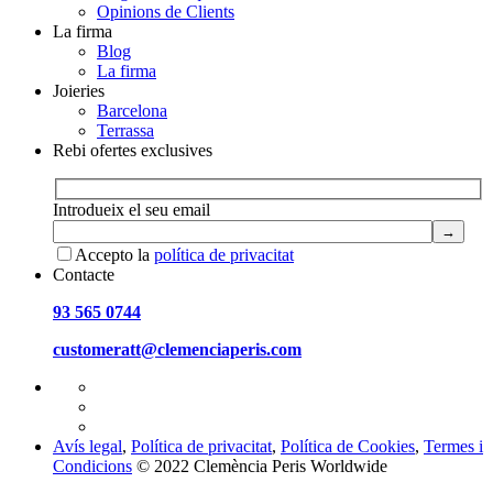
Opinions de Clients
La firma
Blog
La firma
Joieries
Barcelona
Terrassa
Rebi ofertes exclusives
Introdueix el seu email
Accepto la
política de privacitat
Contacte
93 565 0744
customeratt@clemenciaperis.com
Avís legal
,
Política de privacitat
,
Política de Cookies
,
Termes i
Condicions
© 2022 Clemència Peris Worldwide