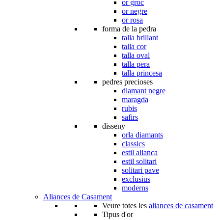
or groc
or negre
or rosa
forma de la pedra
talla brillant
talla cor
talla oval
talla pera
talla princesa
pedres precioses
diamant negre
maragda
rubis
safirs
disseny
orla diamants
classics
estil alianca
estil solitari
solitari pave
exclusius
moderns
Aliances de Casament
Veure totes les
aliances de casament
Tipus d'or