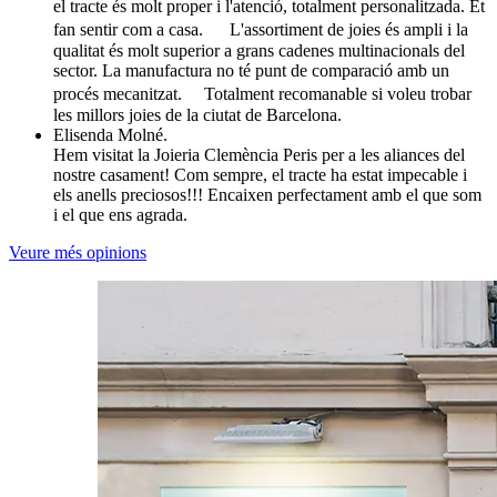
el tracte és molt proper i l'atenció, totalment personalitzada. Et
fan sentir com a casa. L'assortiment de joies és ampli i la
qualitat és molt superior a grans cadenes multinacionals del
sector. La manufactura no té punt de comparació amb un
procés mecanitzat. Totalment recomanable si voleu trobar
les millors joies de la ciutat de Barcelona.
Elisenda Molné.
Hem visitat la Joieria Clemència Peris per a les aliances del
nostre casament! Com sempre, el tracte ha estat impecable i
els anells preciosos!!! Encaixen perfectament amb el que som
i el que ens agrada.
Veure més opinions