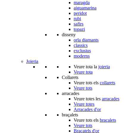
maragda
aiguamarina
peridot
rubi
safirs
topazi
disseny
orla diamants
classics
exclusius
moderns
Joieria
Veure tota la
joieria
Veure tota
Collarets
Veure tots els
collarets
Veure tots
arracades
Veure totes les
arracades
Veure totes
Arracades d'or
braçalets
Veure tots els
braçalets
Veure tots
Braçatels d'or