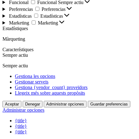
Funcional
Funcional
Sempre actiu
Preferencias
Preferencias
Estadísticas
Estadísticas
Marketing
Marketing
Estadístiques
Màrqueting
Característiques
Sempre actiu
Sempre actiu
Gestiona les opcions
Gestionar serveis
Gestiona {vendor_count} proveïdors
Llegeix més sobre aquests propòsits
Aceptar
Denegar
Administrar opciones
Guardar preferencias
Administrar opciones
{title}
{title}
{title}