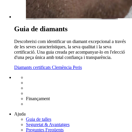
Guia de diamants
Descobreixi com identificar un diamant excepcional a través
de les seves característiques, la seva qualitat i la seva
certificació. Una guia creada per acompanyar-lo en l'elecció
d'una peça única amb total confiança i transparència.
Diamants certificats Clemència Peris
Enviament gratuït UE
Canvi de talla gratuït
Devolució 15 dies
Garantia 2 anys
Finançament
Diamants certificats
Ajuda
Guia de talles
Seguretat & Avantatges
Preguntes Freqüents