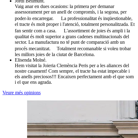
Jordi Bellmunt.
Vaig anar en dues ocasions: la primera per demanar
assessorament per un anell de compromís, i la segona, per
poder-lo encarregar. La professionalitat és inqüestionable,
el tracte és molt proper i l'atenció, totalment personalitzada. Et
fan sentir com a casa. L'assortiment de joies és ampli i la
qualitat és molt superior a grans cadenes multinacionals del
sector. La manufactura no té punt de comparació amb un
procés mecanitzat. Totalment recomanable si voleu trobar
les millors joies de la ciutat de Barcelona.
Elisenda Molné.
Hem visitat la Joieria Clemència Peris per a les aliances del
nostre casament! Com sempre, el tracte ha estat impecable i
els anells preciosos!!! Encaixen perfectament amb el que som
i el que ens agrada.
Veure més opinions