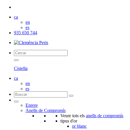
ca
en
es
935 650 744
Cistella
ca
en
es
Enrere
Anells de Compromís
Veure tots els
anells de compromís
tipus d'or
or blanc