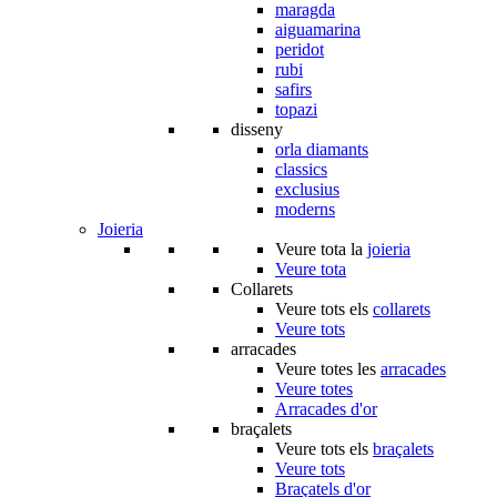
maragda
aiguamarina
peridot
rubi
safirs
topazi
disseny
orla diamants
classics
exclusius
moderns
Joieria
Veure tota la
joieria
Veure tota
Collarets
Veure tots els
collarets
Veure tots
arracades
Veure totes les
arracades
Veure totes
Arracades d'or
braçalets
Veure tots els
braçalets
Veure tots
Braçatels d'or