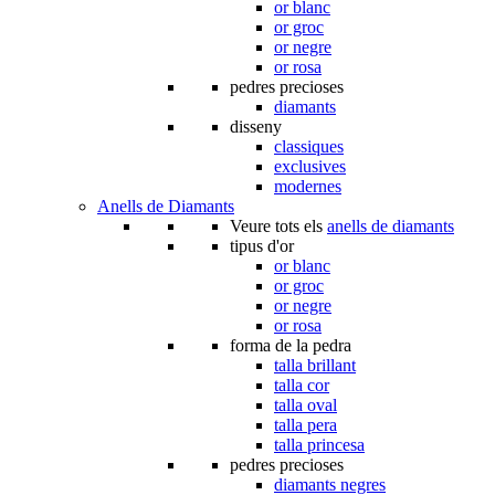
or blanc
or groc
or negre
or rosa
pedres precioses
diamants
disseny
classiques
exclusives
modernes
Anells de Diamants
Veure tots els
anells de diamants
tipus d'or
or blanc
or groc
or negre
or rosa
forma de la pedra
talla brillant
talla cor
talla oval
talla pera
talla princesa
pedres precioses
diamants negres