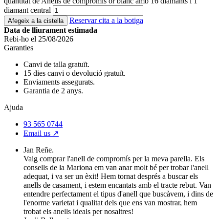
quantitat de Anells de compromís or blanc amb 16 diamants i 1
diamant central
Reservar cita a la botiga
Afegeix a la cistella
Data de lliurament estimada
Rebi-ho el 25/08/2026
Garanties
Canvi de talla gratuït.
15 dies canvi o devolució gratuït.
Enviaments assegurats.
Garantia de 2 anys.
Ajuda
93 565 0744
Email us ↗︎
Jan Reñe.
Vaig comprar l'anell de compromís per la meva parella. Els
consells de la Mariona em van anar molt bé per trobar l'anell
adequat, i va ser un èxit! Hem tornat després a buscar els
anells de casament, i estem encantats amb el tracte rebut. Van
entendre perfectament el tipus d'anell que buscàvem, i dins de
l'enorme varietat i qualitat dels que ens van mostrar, hem
trobat els anells ideals per nosaltres!