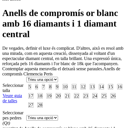
Anells de compromís or blanc
amb 16 diamants i 1 diamant
central
De vegades, definir el luxe és complicat. D'altres, això es resol amb
una mirada, com en aquesta creació, dissenyada al voltant d'un
espectacular diamant central, en talla brillant. Una expressió única,
reforçada pels 16 diamants i l'or blanc de 18k que l'acompanyen.
Contemplar aquesta meravella el deixarà sense paraules.Anells de
compromís Clemencia Peris
Seleccionar
5
6
7
8
9
10
11
12
13
14
15
16
talla
Veure guia
17
18
19
20
21
22
23
24
25
26
de talles
27
28
Seleccionar
pes pedres
(Qt)