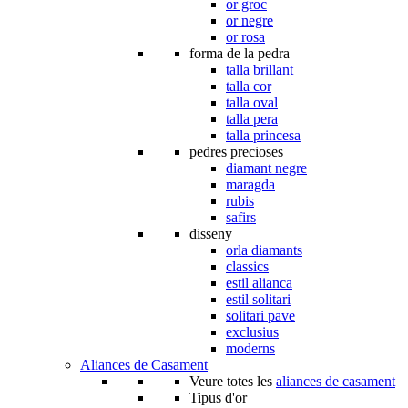
or groc
or negre
or rosa
forma de la pedra
talla brillant
talla cor
talla oval
talla pera
talla princesa
pedres precioses
diamant negre
maragda
rubis
safirs
disseny
orla diamants
classics
estil alianca
estil solitari
solitari pave
exclusius
moderns
Aliances de Casament
Veure totes les
aliances de casament
Tipus d'or