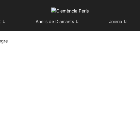
t
Anells de Diamants
Joieria
egre