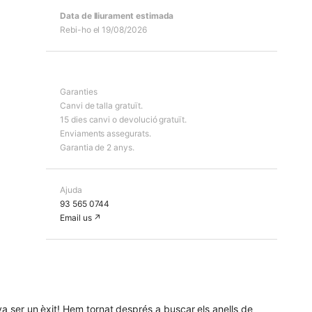
Data de lliurament estimada
Rebi-ho el 19/08/2026
Garanties
Canvi de talla gratuït.
15 dies canvi o devolució gratuït.
Enviaments assegurats.
Garantia de 2 anys.
Ajuda
93 565 0744
Email us ↗︎
va ser un èxit! Hem tornat després a buscar els anells de