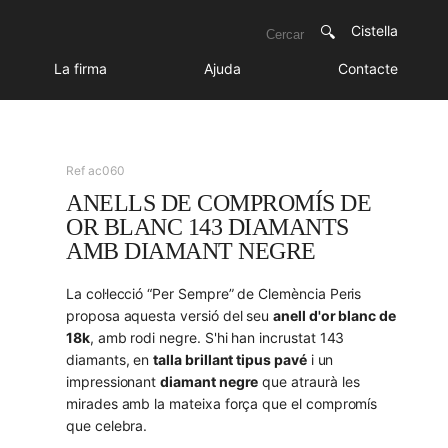
Cistella
La firma
Ajuda
Contacte
Ref ac060
ANELLS DE COMPROMÍS DE
OR BLANC 143 DIAMANTS
AMB DIAMANT NEGRE
La col·lecció “Per Sempre” de Clemència Peris
proposa aquesta versió del seu
anell d'or blanc de
18k
, amb rodi negre. S'hi han incrustat 143
diamants, en
talla brillant tipus pavé
i un
impressionant
diamant negre
que atraurà les
mirades amb la mateixa força que el compromís
que celebra.