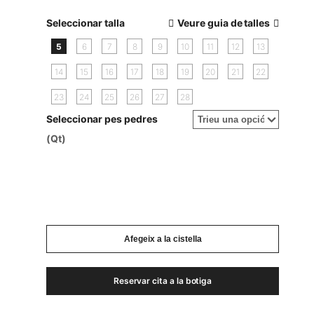
Seleccionar talla
Veure guia de talles
5
6
7
8
9
10
11
12
13
14
15
16
17
18
19
20
21
22
23
24
25
26
27
28
Seleccionar pes pedres
(Qt)
Afegeix a la cistella
Reservar cita a la botiga