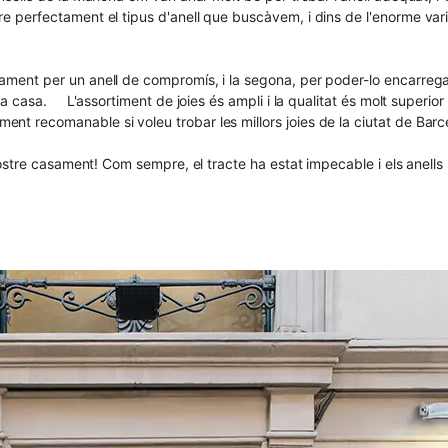
 perfectament el tipus d'anell que buscàvem, i dins de l'enorme variet
ment per un anell de compromís, i la segona, per poder-lo encarregar
m a casa. L'assortiment de joies és ampli i la qualitat és molt superi
 recomanable si voleu trobar les millors joies de la ciutat de Barc
 nostre casament! Com sempre, el tracte ha estat impecable i els anell