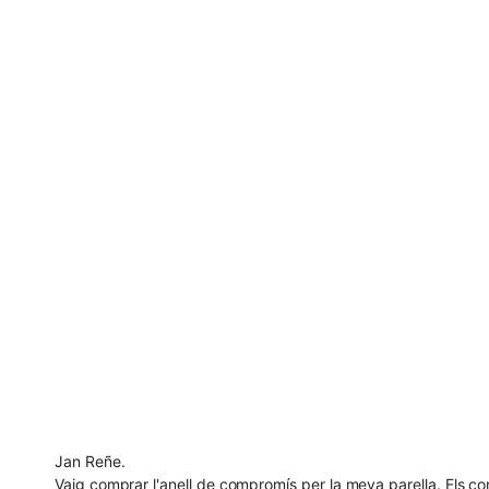
Jan Reñe.
Vaig comprar l'anell de compromís per la meva parella. Els con