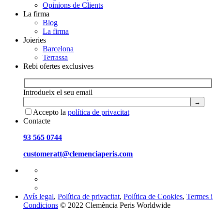
Opinions de Clients
La firma
Blog
La firma
Joieries
Barcelona
Terrassa
Rebi ofertes exclusives
Introdueix el seu email
Accepto la
política de privacitat
Contacte
93 565 0744
customeratt@clemenciaperis.com
Avís legal
,
Política de privacitat
,
Política de Cookies
,
Termes i
Condicions
© 2022 Clemència Peris Worldwide