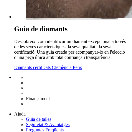
Guia de diamants
Descobreixi com identificar un diamant excepcional a través
de les seves característiques, la seva qualitat i la seva
certificació. Una guia creada per acompanyar-lo en l'elecció
d'una peça única amb total confiança i transparència.
Diamants certificats Clemència Peris
Enviament gratuït UE
Canvi de talla gratuït
Devolució 15 dies
Garantia 2 anys
Finançament
Diamants certificats
Ajuda
Guia de talles
Seguretat & Avantatges
Preguntes Freqüents