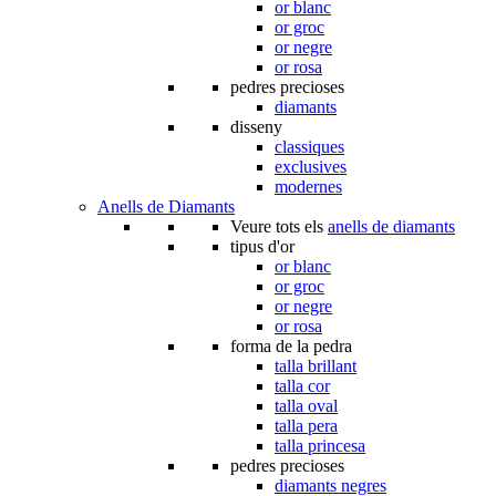
or blanc
or groc
or negre
or rosa
pedres precioses
diamants
disseny
classiques
exclusives
modernes
Anells de Diamants
Veure tots els
anells de diamants
tipus d'or
or blanc
or groc
or negre
or rosa
forma de la pedra
talla brillant
talla cor
talla oval
talla pera
talla princesa
pedres precioses
diamants negres