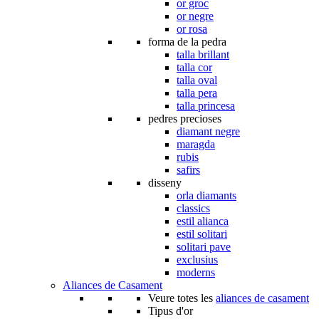
or groc
or negre
or rosa
forma de la pedra
talla brillant
talla cor
talla oval
talla pera
talla princesa
pedres precioses
diamant negre
maragda
rubis
safirs
disseny
orla diamants
classics
estil alianca
estil solitari
solitari pave
exclusius
moderns
Aliances de Casament
Veure totes les
aliances de casament
Tipus d'or