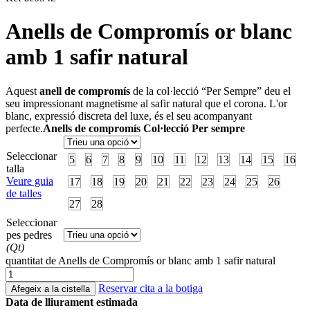
Anells de Compromís or blanc
amb 1 safir natural
Aquest
anell de compromís
de la col·lecció “Per Sempre” deu el
seu impressionant magnetisme al safir natural que el corona. L'or
blanc, expressió discreta del luxe, és el seu acompanyant
perfecte.
Anells de compromís Col·lecció Per sempre
Seleccionar
5
6
7
8
9
10
11
12
13
14
15
16
talla
Veure guia
17
18
19
20
21
22
23
24
25
26
de talles
27
28
Seleccionar
pes pedres
(Qt)
quantitat de Anells de Compromís or blanc amb 1 safir natural
Reservar cita a la botiga
Afegeix a la cistella
Data de lliurament estimada