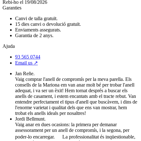
Rebi-ho el 19/08/2026
Garanties
Canvi de talla gratuït.
15 dies canvi o devolució gratuït.
Enviaments assegurats.
Garantia de 2 anys.
Ajuda
93 565 0744
Email us ↗︎
Jan Reñe.
Vaig comprar l'anell de compromís per la meva parella. Els
consells de la Mariona em van anar molt bé per trobar l'anell
adequat, i va ser un èxit! Hem tornat després a buscar els
anells de casament, i estem encantats amb el tracte rebut. Van
entendre perfectament el tipus d'anell que buscàvem, i dins de
l'enorme varietat i qualitat dels que ens van mostrar, hem
trobat els anells ideals per nosaltres!
Jordi Bellmunt.
Vaig anar en dues ocasions: la primera per demanar
assessorament per un anell de compromís, i la segona, per
poder-lo encarregar. La professionalitat és inqüestionable,