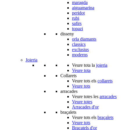
maragda
aiguamarina
peridot
rubi
safirs
topazi
disseny
orla diamants
classics
exclusius
moderns
Joieria
Veure tota la
joieria
Veure tota
Collarets
Veure tots els
collarets
Veure tots
arracades
Veure totes les
arracades
Veure totes
Arracades d'or
braçalets
Veure tots els
braçalets
Veure tots
Braçatels d'or