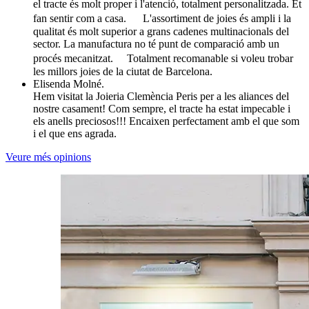
el tracte és molt proper i l'atenció, totalment personalitzada. Et
fan sentir com a casa. L'assortiment de joies és ampli i la
qualitat és molt superior a grans cadenes multinacionals del
sector. La manufactura no té punt de comparació amb un
procés mecanitzat. Totalment recomanable si voleu trobar
les millors joies de la ciutat de Barcelona.
Elisenda Molné.
Hem visitat la Joieria Clemència Peris per a les aliances del
nostre casament! Com sempre, el tracte ha estat impecable i
els anells preciosos!!! Encaixen perfectament amb el que som
i el que ens agrada.
Veure més opinions