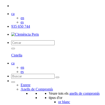
ca
en
es
935 650 744
Cistella
ca
en
es
Enrere
Anells de Compromís
Veure tots els
anells de compromís
tipus d'or
or blanc