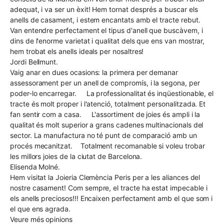
adequat, i va ser un èxit! Hem tornat després a buscar els
anells de casament, i estem encantats amb el tracte rebut.
Van entendre perfectament el tipus d'anell que buscàvem, i
dins de l'enorme varietat i qualitat dels que ens van mostrar,
hem trobat els anells ideals per nosaltres!
Jordi Bellmunt.
Vaig anar en dues ocasions: la primera per demanar
assessorament per un anell de compromís, i la segona, per
poder-lo encarregar. La professionalitat és inqüestionable, el
tracte és molt proper i l'atenció, totalment personalitzada. Et
fan sentir com a casa. L'assortiment de joies és ampli i la
qualitat és molt superior a grans cadenes multinacionals del
sector. La manufactura no té punt de comparació amb un
procés mecanitzat. Totalment recomanable si voleu trobar
les millors joies de la ciutat de Barcelona.
Elisenda Molné.
Hem visitat la Joieria Clemència Peris per a les aliances del
nostre casament! Com sempre, el tracte ha estat impecable i
els anells preciosos!!! Encaixen perfectament amb el que som i
el que ens agrada.
Veure més opinions