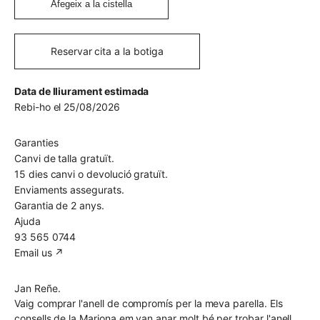
Afegeix a la cistella
Reservar cita a la botiga
Data de lliurament estimada
Rebi-ho el 25/08/2026
Garanties
Canvi de talla gratuït.
15 dies canvi o devolució gratuït.
Enviaments assegurats.
Garantia de 2 anys.
Ajuda
93 565 0744
Email us ↗︎
Jan Reñe.
Vaig comprar l'anell de compromís per la meva parella. Els
consells de la Mariona em van anar molt bé per trobar l'anell