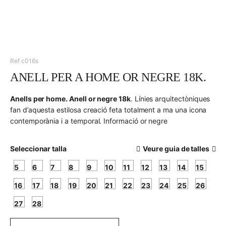
Ref c016s
ANELL PER A HOME OR NEGRE 18K.
Anells per home. Anell or negre 18k
. Línies arquitectòniques
fan d’aquesta estilosa creació feta totalment a ma una icona
contemporània i a temporal.
Informació or negre
Seleccionar talla
Veure guia de talles
5
6
7
8
9
10
11
12
13
14
15
16
17
18
19
20
21
22
23
24
25
26
27
28