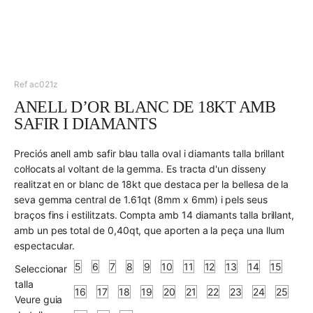
Ref ac021z
ANELL D’OR BLANC DE 18KT AMB
SAFIR I DIAMANTS
Preciós anell amb safir blau talla oval i diamants talla brillant
col·locats al voltant de la gemma. Es tracta d'un disseny
realitzat en or blanc de 18kt que destaca per la bellesa de la
seva gemma central de 1.61qt (8mm x 6mm) i pels seus
braços fins i estilitzats. Compta amb 14 diamants talla brillant,
amb un pes total de 0,40qt, que aporten a la peça una llum
espectacular.
5
6
7
8
9
10
11
12
13
14
15
Seleccionar
talla
16
17
18
19
20
21
22
23
24
25
Veure guia