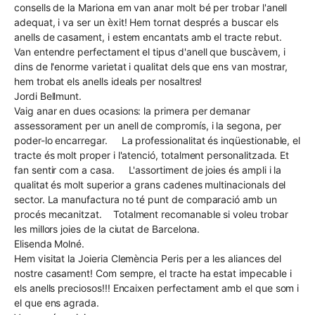
consells de la Mariona em van anar molt bé per trobar l'anell
adequat, i va ser un èxit! Hem tornat després a buscar els
anells de casament, i estem encantats amb el tracte rebut.
Van entendre perfectament el tipus d'anell que buscàvem, i
dins de l'enorme varietat i qualitat dels que ens van mostrar,
hem trobat els anells ideals per nosaltres!
Jordi Bellmunt.
Vaig anar en dues ocasions: la primera per demanar
assessorament per un anell de compromís, i la segona, per
poder-lo encarregar. La professionalitat és inqüestionable, el
tracte és molt proper i l'atenció, totalment personalitzada. Et
fan sentir com a casa. L'assortiment de joies és ampli i la
qualitat és molt superior a grans cadenes multinacionals del
sector. La manufactura no té punt de comparació amb un
procés mecanitzat. Totalment recomanable si voleu trobar
les millors joies de la ciutat de Barcelona.
Elisenda Molné.
Hem visitat la Joieria Clemència Peris per a les aliances del
nostre casament! Com sempre, el tracte ha estat impecable i
els anells preciosos!!! Encaixen perfectament amb el que som i
el que ens agrada.