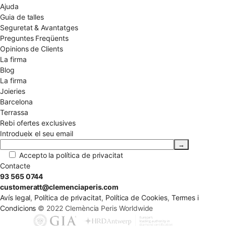
Ajuda
Guia de talles
Seguretat & Avantatges
Preguntes Freqüents
Opinions de Clients
La firma
Blog
La firma
Joieries
Barcelona
Terrassa
Rebi ofertes exclusives
Introdueix el seu email
Accepto la
política de privacitat
Contacte
93 565 0744
customeratt@clemenciaperis.com
Avís legal
,
Política de privacitat
,
Política de Cookies
,
Termes i
Condicions
© 2022 Clemència Peris Worldwide