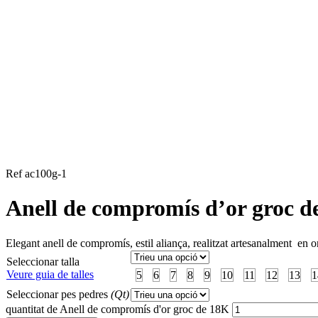
Ref ac100g-1
Anell de compromís d’or groc d
Elegant anell de compromís, estil aliança, realitzat artesanalment en or
Seleccionar talla
Veure guia de talles
5
6
7
8
9
10
11
12
13
1
Seleccionar pes pedres
(Qt)
quantitat de Anell de compromís d'or groc de 18K