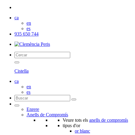
ca
en
es
935 650 744
Cistella
ca
en
es
Enrere
Anells de Compromís
Veure tots els
anells de compromís
tipus d'or
or blanc