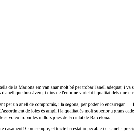
lls de la Mariona em van anar molt bé per trobar l'anell adequat, i va s
 d'anell que buscàvem, i dins de l'enorme varietat i qualitat dels que ens
t per un anell de compromís, i la segona, per poder-lo encarregar. La p
'assortiment de joies és ampli i la qualitat és molt superior a grans ca
 voleu trobar les millors joies de la ciutat de Barcelona.
stre casament! Com sempre, el tracte ha estat impecable i els anells pre