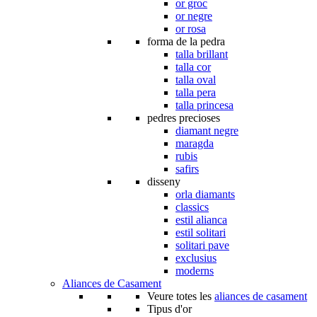
or groc
or negre
or rosa
forma de la pedra
talla brillant
talla cor
talla oval
talla pera
talla princesa
pedres precioses
diamant negre
maragda
rubis
safirs
disseny
orla diamants
classics
estil alianca
estil solitari
solitari pave
exclusius
moderns
Aliances de Casament
Veure totes les
aliances de casament
Tipus d'or