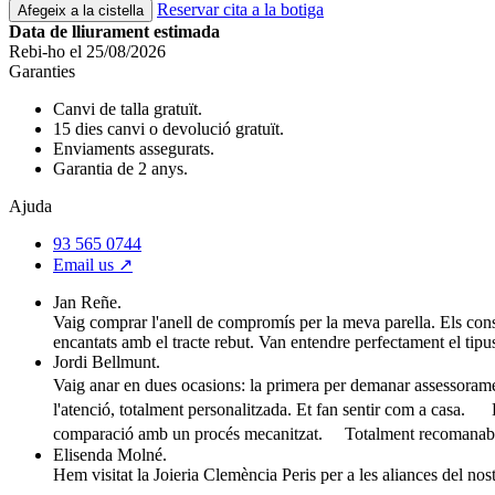
Reservar cita a la botiga
Afegeix a la cistella
Data de lliurament estimada
Rebi-ho el 25/08/2026
Garanties
Canvi de talla gratuït.
15 dies canvi o devolució gratuït.
Enviaments assegurats.
Garantia de 2 anys.
Ajuda
93 565 0744
Email us ↗︎
Jan Reñe.
Vaig comprar l'anell de compromís per la meva parella. Els conse
encantats amb el tracte rebut. Van entendre perfectament el tipus
Jordi Bellmunt.
Vaig anar en dues ocasions: la primera per demanar assessoramen
l'atenció, totalment personalitzada. Et fan sentir com a casa. L
comparació amb un procés mecanitzat. Totalment recomanable si
Elisenda Molné.
Hem visitat la Joieria Clemència Peris per a les aliances del no