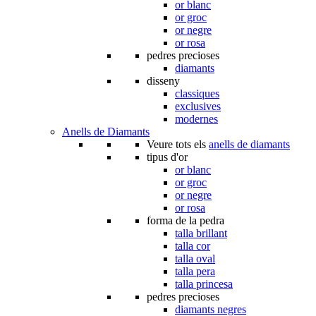
or blanc
or groc
or negre
or rosa
pedres precioses
diamants
disseny
classiques
exclusives
modernes
Anells de Diamants
Veure tots els
anells de diamants
tipus d'or
or blanc
or groc
or negre
or rosa
forma de la pedra
talla brillant
talla cor
talla oval
talla pera
talla princesa
pedres precioses
diamants negres