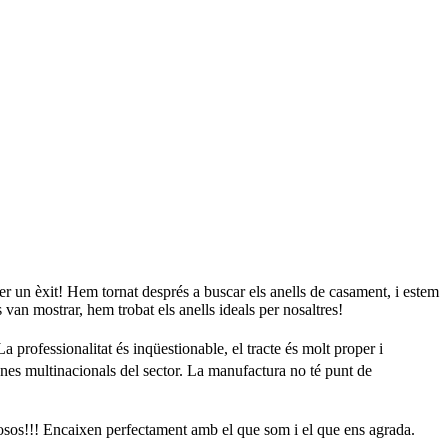
er un èxit! Hem tornat després a buscar els anells de casament, i estem
 van mostrar, hem trobat els anells ideals per nosaltres!
rofessionalitat és inqüestionable, el tracte és molt proper i
denes multinacionals del sector. La manufactura no té punt de
ciosos!!! Encaixen perfectament amb el que som i el que ens agrada.