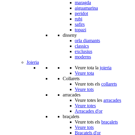
maragda
aiguamarina
peridot
rubi
safirs
topazi
disseny
orla diamants
classics
exclusius
moderns
Joieria
Veure tota la
joieria
Veure tota
Collarets
Veure tots els
collarets
Veure tots
arracades
Veure totes les
arracades
Veure totes
Arracades d'or
braçalets
Veure tots els
braçalets
Veure tots
Braçatels d'or