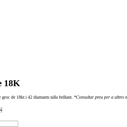
e 18K
 groc de 18kt i 42 diamants talla brillant.
*Consultar preu per a altres t
4