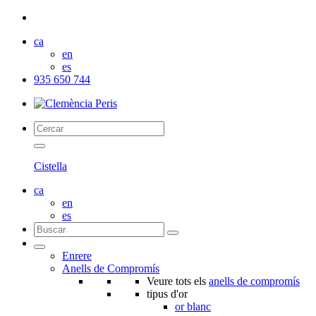
ca
en
es
935 650 744
Cistella
ca
en
es
Enrere
Anells de Compromís
Veure tots els
anells de compromís
tipus d'or
or blanc