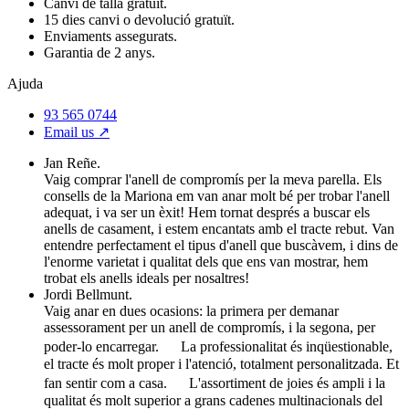
Canvi de talla gratuït.
15 dies canvi o devolució gratuït.
Enviaments assegurats.
Garantia de 2 anys.
Ajuda
93 565 0744
Email us ↗︎
Jan Reñe.
Vaig comprar l'anell de compromís per la meva parella. Els
consells de la Mariona em van anar molt bé per trobar l'anell
adequat, i va ser un èxit! Hem tornat després a buscar els
anells de casament, i estem encantats amb el tracte rebut. Van
entendre perfectament el tipus d'anell que buscàvem, i dins de
l'enorme varietat i qualitat dels que ens van mostrar, hem
trobat els anells ideals per nosaltres!
Jordi Bellmunt.
Vaig anar en dues ocasions: la primera per demanar
assessorament per un anell de compromís, i la segona, per
poder-lo encarregar. La professionalitat és inqüestionable,
el tracte és molt proper i l'atenció, totalment personalitzada. Et
fan sentir com a casa. L'assortiment de joies és ampli i la
qualitat és molt superior a grans cadenes multinacionals del