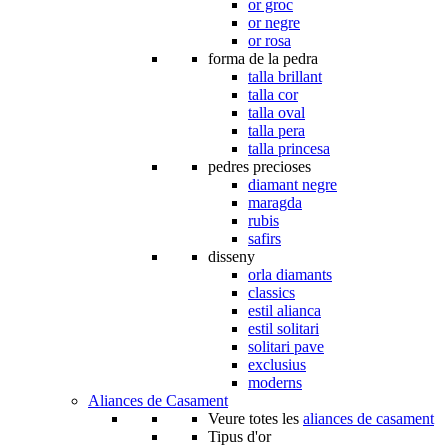
or groc
or negre
or rosa
forma de la pedra
talla brillant
talla cor
talla oval
talla pera
talla princesa
pedres precioses
diamant negre
maragda
rubis
safirs
disseny
orla diamants
classics
estil alianca
estil solitari
solitari pave
exclusius
moderns
Aliances de Casament
Veure totes les
aliances de casament
Tipus d'or