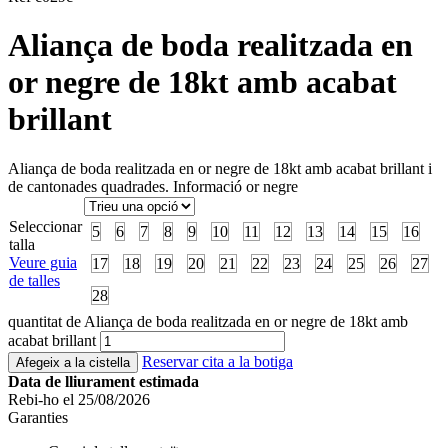
Aliança de boda realitzada en
or negre de 18kt amb acabat
brillant
Aliança de boda realitzada en or negre de 18kt amb acabat brillant i
de cantonades quadrades.
Informació or negre
Seleccionar
5
6
7
8
9
10
11
12
13
14
15
16
talla
Veure guia
17
18
19
20
21
22
23
24
25
26
27
de talles
28
quantitat de Aliança de boda realitzada en or negre de 18kt amb
acabat brillant
Reservar cita a la botiga
Afegeix a la cistella
Data de lliurament estimada
Rebi-ho el 25/08/2026
Garanties