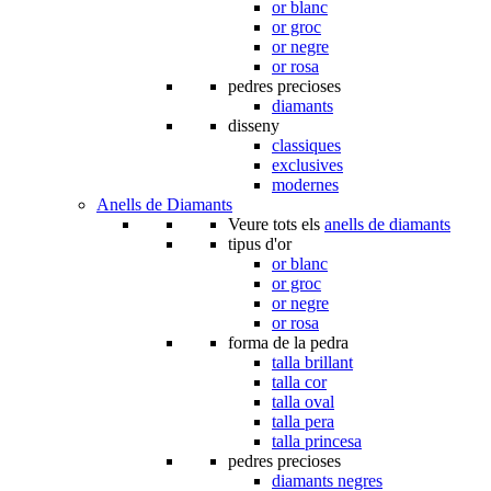
or blanc
or groc
or negre
or rosa
pedres precioses
diamants
disseny
classiques
exclusives
modernes
Anells de Diamants
Veure tots els
anells de diamants
tipus d'or
or blanc
or groc
or negre
or rosa
forma de la pedra
talla brillant
talla cor
talla oval
talla pera
talla princesa
pedres precioses
diamants negres