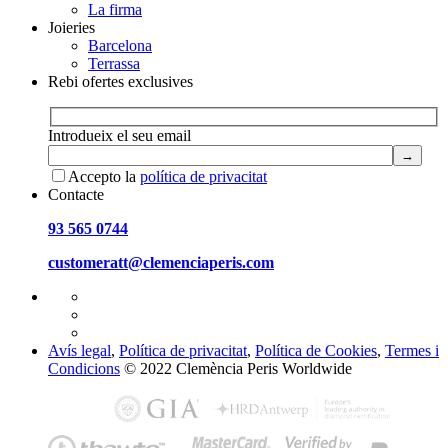
La firma
Joieries
Barcelona
Terrassa
Rebi ofertes exclusives
Introdueix el seu email
Accepto la
política de privacitat
Contacte
93 565 0744
customeratt@clemenciaperis.com
Avís legal
,
Política de privacitat
,
Política de Cookies
,
Termes i
Condicions
© 2022 Clemència Peris Worldwide