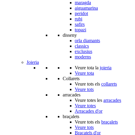
maragda
aiguamarina
peridot
rubi
safirs
topazi
disseny
orla diamants
classics
exclusius
moderns
Joieria
Veure tota la
joieria
Veure tota
Collarets
Veure tots els
collarets
Veure tots
arracades
Veure totes les
arracades
Veure totes
Arracades d'or
braçalets
Veure tots els
braçalets
Veure tots
Braçatels d'or