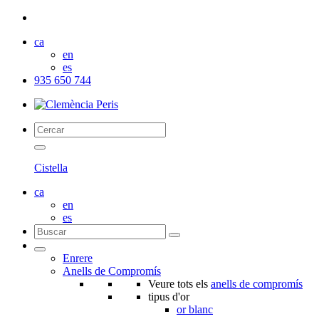
ca
en
es
935 650 744
Cistella
ca
en
es
Enrere
Anells de Compromís
Veure tots els
anells de compromís
tipus d'or
or blanc