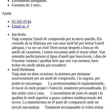
Enviaments assegurats.
Garantia de 2 anys.
Ajuda
93 565 0744
Email us ↗︎
Jan Reñe.
Vaig comprar l'anell de compromís per la meva parella. Els
consells de la Mariona em van anar molt bé per trobar l'anell
adequat, i va ser un èxit! Hem tornat després a buscar els
anells de casament, i estem encantats amb el tracte rebut. Van
entendre perfectament el tipus d'anell que buscàvem, i dins de
l'enorme varietat i qualitat dels que ens van mostrar, hem
trobat els anells ideals per nosaltres!
Jordi Bellmunt.
Vaig anar en dues ocasions: la primera per demanar
assessorament per un anell de compromís, i la segona, per
poder-lo encarregar. La professionalitat és inqüestionable,
el tracte és molt proper i l'atenció, totalment personalitzada. Et
fan sentir com a casa. L'assortiment de joies és ampli i la
qualitat és molt superior a grans cadenes multinacionals del
sector. La manufactura no té punt de comparació amb un
procés mecanitzat. Totalment recomanable si voleu trobar