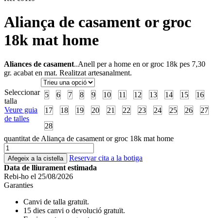
Aliança de casament or groc
18k mat home
Aliances de casament
..Anell per a home en or groc 18k pes 7,30
gr. acabat en mat. Realitzat artesanalment.
Seleccionar
5
6
7
8
9
10
11
12
13
14
15
16
talla
Veure guia
17
18
19
20
21
22
23
24
25
26
27
de talles
28
quantitat de Aliança de casament or groc 18k mat home
Reservar cita a la botiga
Afegeix a la cistella
Data de lliurament estimada
Rebi-ho el 25/08/2026
Garanties
Canvi de talla gratuït.
15 dies canvi o devolució gratuït.