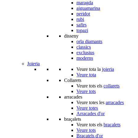
maragda
aiguamarina
peridot
rubi
safirs
topazi
disseny
orla diamants
classics
exclusius
moderns
Joieria
Veure tota la
joieria
Veure tota
Collarets
Veure tots els
collarets
Veure tots
arracades
Veure totes les
arracades
Veure totes
Arracades d'or
braçalets
Veure tots els
braçalets
Veure tots
Braçatels d'or