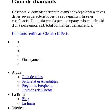
Guia de diamants
Descobreixi com identificar un diamant excepcional a través
de les seves característiques, la seva qualitat i la seva
certificació. Una guia creada per acompanyar-lo en l'elecció
d'una peça única amb total confiança i transparència.
Diamants certificats Clemència Peris
Enviament gratuït UE
Canvi de talla gratuït
Devolució 15 dies
Garantia 2 anys
Finançament
Diamants certificats
Ajuda
Guia de talles
Seguretat & Avantatges
Preguntes Freqüents
Opinions de Clients
La firma
Blog
La firma
Joieries