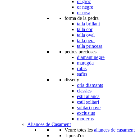
or groc
or negre
or rosa
forma de la pedra
talla brillant
talla cor
talla oval
talla pera
talla princesa
pedres precioses
diamant negre
maragda
rubis
safirs
disseny
orla diamants
classics
estil alianca
estil solitari
solitari pave
exclusius
moderns
Aliances de Casament
Veure totes les
aliances de casament
Tipus d'or