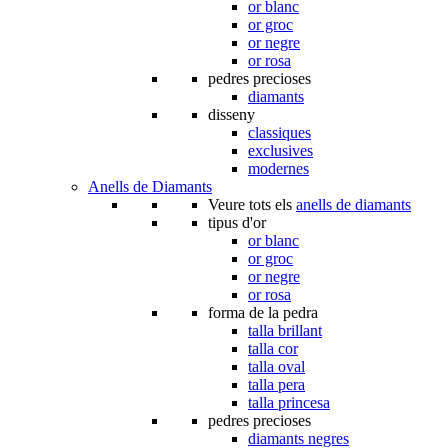
or blanc
or groc
or negre
or rosa
pedres precioses
diamants
disseny
classiques
exclusives
modernes
Anells de Diamants
Veure tots els
anells de diamants
tipus d'or
or blanc
or groc
or negre
or rosa
forma de la pedra
talla brillant
talla cor
talla oval
talla pera
talla princesa
pedres precioses
diamants negres