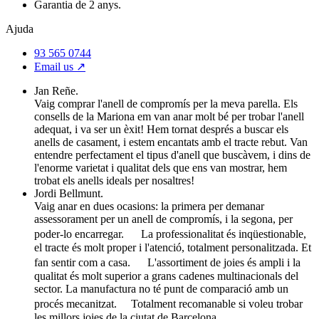
Garantia de 2 anys.
Ajuda
93 565 0744
Email us ↗︎
Jan Reñe.
Vaig comprar l'anell de compromís per la meva parella. Els
consells de la Mariona em van anar molt bé per trobar l'anell
adequat, i va ser un èxit! Hem tornat després a buscar els
anells de casament, i estem encantats amb el tracte rebut. Van
entendre perfectament el tipus d'anell que buscàvem, i dins de
l'enorme varietat i qualitat dels que ens van mostrar, hem
trobat els anells ideals per nosaltres!
Jordi Bellmunt.
Vaig anar en dues ocasions: la primera per demanar
assessorament per un anell de compromís, i la segona, per
poder-lo encarregar. La professionalitat és inqüestionable,
el tracte és molt proper i l'atenció, totalment personalitzada. Et
fan sentir com a casa. L'assortiment de joies és ampli i la
qualitat és molt superior a grans cadenes multinacionals del
sector. La manufactura no té punt de comparació amb un
procés mecanitzat. Totalment recomanable si voleu trobar
les millors joies de la ciutat de Barcelona.