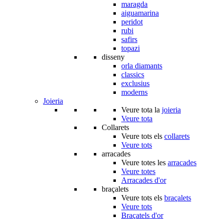
maragda
aiguamarina
peridot
rubi
safirs
topazi
disseny
orla diamants
classics
exclusius
moderns
Joieria
Veure tota la
joieria
Veure tota
Collarets
Veure tots els
collarets
Veure tots
arracades
Veure totes les
arracades
Veure totes
Arracades d'or
braçalets
Veure tots els
braçalets
Veure tots
Braçatels d'or