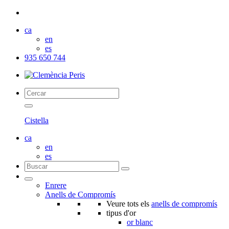
ca
en
es
935 650 744
Cistella
ca
en
es
Enrere
Anells de Compromís
Veure tots els
anells de compromís
tipus d'or
or blanc