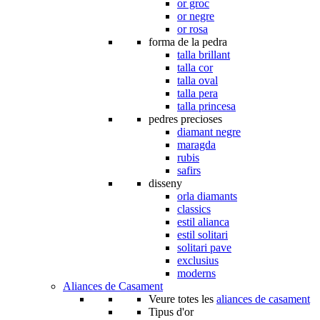
or groc
or negre
or rosa
forma de la pedra
talla brillant
talla cor
talla oval
talla pera
talla princesa
pedres precioses
diamant negre
maragda
rubis
safirs
disseny
orla diamants
classics
estil alianca
estil solitari
solitari pave
exclusius
moderns
Aliances de Casament
Veure totes les
aliances de casament
Tipus d'or