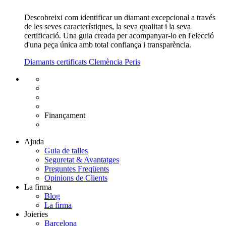
Descobreixi com identificar un diamant excepcional a través
de les seves característiques, la seva qualitat i la seva
certificació. Una guia creada per acompanyar-lo en l'elecció
d'una peça única amb total confiança i transparència.
Diamants certificats Clemència Peris
Enviament gratuït UE
Canvi de talla gratuït
Devolució 15 dies
Garantia 2 anys
Finançament
Diamants certificats
Ajuda
Guia de talles
Seguretat & Avantatges
Preguntes Freqüents
Opinions de Clients
La firma
Blog
La firma
Joieries
Barcelona