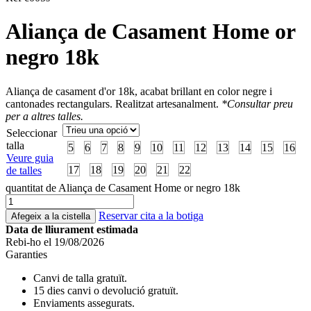
Aliança de Casament Home or
negro 18k
Aliança de casament d'or 18k, acabat brillant en color negre i
cantonades rectangulars. Realitzat artesanalment.
*Consultar preu
per a altres talles.
Seleccionar
talla
5
6
7
8
9
10
11
12
13
14
15
16
Veure guia
17
18
19
20
21
22
de talles
quantitat de Aliança de Casament Home or negro 18k
Reservar cita a la botiga
Afegeix a la cistella
Data de lliurament estimada
Rebi-ho el 19/08/2026
Garanties
Canvi de talla gratuït.
15 dies canvi o devolució gratuït.
Enviaments assegurats.