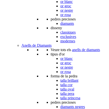
or blanc
or groc
or negre
or rosa
pedres precioses
diamants
disseny
classiques
exclusives
modernes
Anells de Diamants
Veure tots els
anells de diamants
tipus d'or
or blanc
or groc
or negre
or rosa
forma de la pedra
talla brillant
talla cor
talla oval
talla pera
talla princesa
pedres precioses
diamants negres