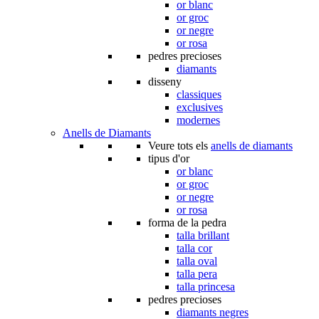
or blanc
or groc
or negre
or rosa
pedres precioses
diamants
disseny
classiques
exclusives
modernes
Anells de Diamants
Veure tots els
anells de diamants
tipus d'or
or blanc
or groc
or negre
or rosa
forma de la pedra
talla brillant
talla cor
talla oval
talla pera
talla princesa
pedres precioses
diamants negres