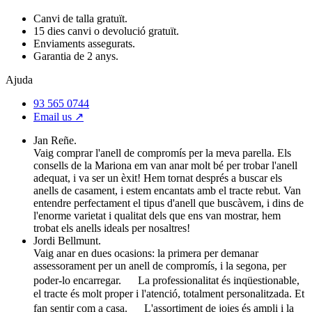
Canvi de talla gratuït.
15 dies canvi o devolució gratuït.
Enviaments assegurats.
Garantia de 2 anys.
Ajuda
93 565 0744
Email us ↗︎
Jan Reñe.
Vaig comprar l'anell de compromís per la meva parella. Els
consells de la Mariona em van anar molt bé per trobar l'anell
adequat, i va ser un èxit! Hem tornat després a buscar els
anells de casament, i estem encantats amb el tracte rebut. Van
entendre perfectament el tipus d'anell que buscàvem, i dins de
l'enorme varietat i qualitat dels que ens van mostrar, hem
trobat els anells ideals per nosaltres!
Jordi Bellmunt.
Vaig anar en dues ocasions: la primera per demanar
assessorament per un anell de compromís, i la segona, per
poder-lo encarregar. La professionalitat és inqüestionable,
el tracte és molt proper i l'atenció, totalment personalitzada. Et
fan sentir com a casa. L'assortiment de joies és ampli i la