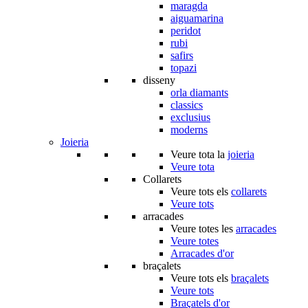
maragda
aiguamarina
peridot
rubi
safirs
topazi
disseny
orla diamants
classics
exclusius
moderns
Joieria
Veure tota la
joieria
Veure tota
Collarets
Veure tots els
collarets
Veure tots
arracades
Veure totes les
arracades
Veure totes
Arracades d'or
braçalets
Veure tots els
braçalets
Veure tots
Braçatels d'or