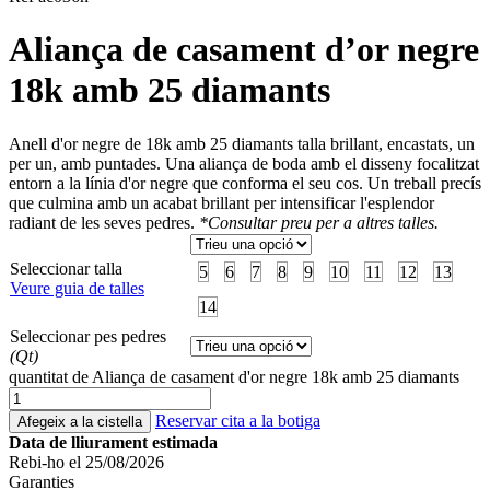
Aliança de casament d’or negre
18k amb 25 diamants
Anell d'or negre de 18k amb 25 diamants talla brillant, encastats, un
per un, amb puntades. Una aliança de boda amb el disseny focalitzat
entorn a la línia d'or negre que conforma el seu cos. Un treball precís
que culmina amb un acabat brillant per intensificar l'esplendor
radiant de les seves pedres.
*Consultar preu per a altres talles.
Seleccionar talla
5
6
7
8
9
10
11
12
13
Veure guia de talles
14
Seleccionar pes pedres
(Qt)
quantitat de Aliança de casament d'or negre 18k amb 25 diamants
Reservar cita a la botiga
Afegeix a la cistella
Data de lliurament estimada
Rebi-ho el 25/08/2026
Garanties