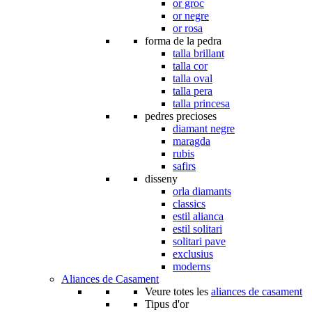
or groc
or negre
or rosa
forma de la pedra
talla brillant
talla cor
talla oval
talla pera
talla princesa
pedres precioses
diamant negre
maragda
rubis
safirs
disseny
orla diamants
classics
estil alianca
estil solitari
solitari pave
exclusius
moderns
Aliances de Casament
Veure totes les
aliances de casament
Tipus d'or