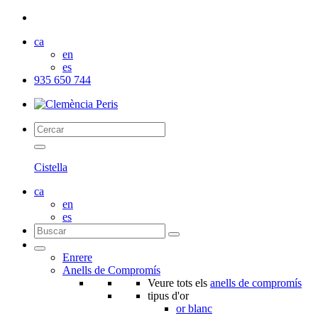
ca
en
es
935 650 744
Cistella
ca
en
es
Enrere
Anells de Compromís
Veure tots els
anells de compromís
tipus d'or
or blanc