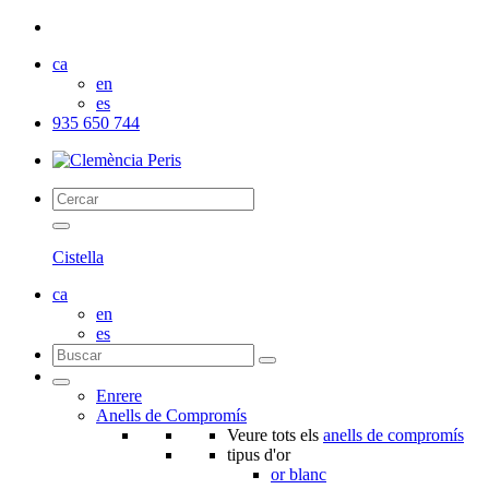
ca
en
es
935 650 744
Cistella
ca
en
es
Enrere
Anells de Compromís
Veure tots els
anells de compromís
tipus d'or
or blanc