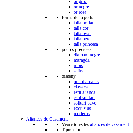
or groc
or negre
or rosa
forma de la pedra
talla brillant
talla cor
talla oval
talla pera
talla princesa
pedres precioses
diamant negre
maragda
rubis
safirs
disseny
orla diamants
classics
estil alianca
estil solitari
solitari pave
exclusius
moderns
Aliances de Casament
Veure totes les
aliances de casament
Tipus d'or