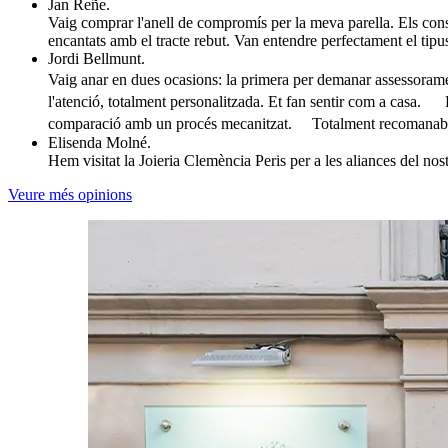
Jan Reñe.
Vaig comprar l'anell de compromís per la meva parella. Els conse
encantats amb el tracte rebut. Van entendre perfectament el tipus
Jordi Bellmunt.
Vaig anar en dues ocasions: la primera per demanar assessoramen
l'atenció, totalment personalitzada. Et fan sentir com a casa. L
comparació amb un procés mecanitzat. Totalment recomanable si
Elisenda Molné.
Hem visitat la Joieria Clemència Peris per a les aliances del no
Veure més opinions