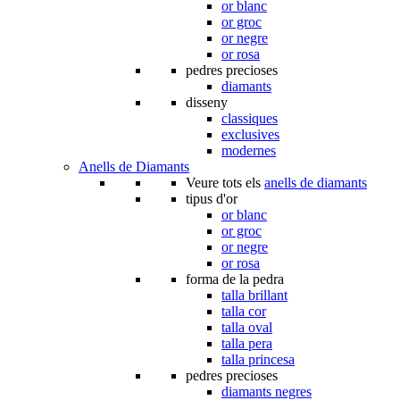
or blanc
or groc
or negre
or rosa
pedres precioses
diamants
disseny
classiques
exclusives
modernes
Anells de Diamants
Veure tots els
anells de diamants
tipus d'or
or blanc
or groc
or negre
or rosa
forma de la pedra
talla brillant
talla cor
talla oval
talla pera
talla princesa
pedres precioses
diamants negres