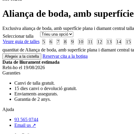
Aliança de boda, amb superfície 
Exclusiva aliança de boda, amb superfície plana i diamant central talla 
Seleccionar talla
Veure guia de talles
5
6
7
8
9
10
11
12
13
14
15
quantitat de Aliança de boda, amb superfície plana i diamant central tal
Reservar cita a la botiga
Afegeix a la cistella
Data de lliurament estimada
Rebi-ho el 19/08/2026
Garanties
Canvi de talla gratuït.
15 dies canvi o devolució gratuït.
Enviaments assegurats.
Garantia de 2 anys.
Ajuda
93 565 0744
Email us ↗︎