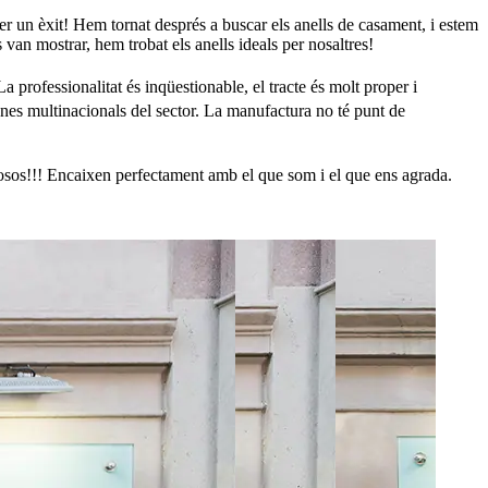
er un èxit! Hem tornat després a buscar els anells de casament, i estem
 van mostrar, hem trobat els anells ideals per nosaltres!
rofessionalitat és inqüestionable, el tracte és molt proper i
denes multinacionals del sector. La manufactura no té punt de
ciosos!!! Encaixen perfectament amb el que som i el que ens agrada.