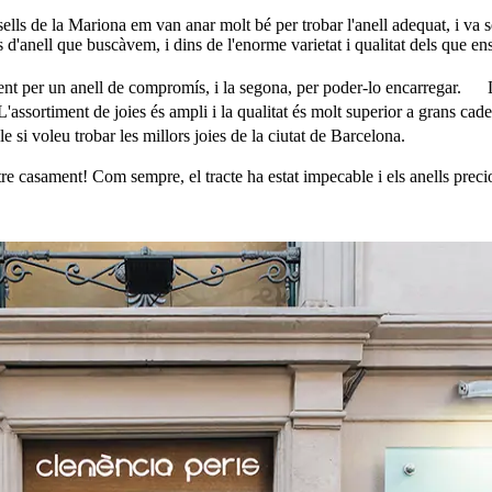
lls de la Mariona em van anar molt bé per trobar l'anell adequat, i va s
 d'anell que buscàvem, i dins de l'enorme varietat i qualitat dels que ens
t per un anell de compromís, i la segona, per poder-lo encarregar. La p
'assortiment de joies és ampli i la qualitat és molt superior a grans ca
 voleu trobar les millors joies de la ciutat de Barcelona.
stre casament! Com sempre, el tracte ha estat impecable i els anells pre