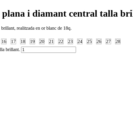
plana i diamant central talla bri
brillant, realitzada en or blanc de 18q.
16
17
18
19
20
21
22
23
24
25
26
27
28
la brillant.