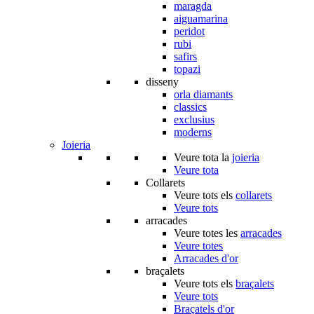
maragda
aiguamarina
peridot
rubi
safirs
topazi
disseny
orla diamants
classics
exclusius
moderns
Joieria
Veure tota la
joieria
Veure tota
Collarets
Veure tots els
collarets
Veure tots
arracades
Veure totes les
arracades
Veure totes
Arracades d'or
braçalets
Veure tots els
braçalets
Veure tots
Braçatels d'or